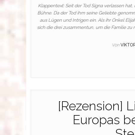
Klappentext: Seit der Tod Signa verlassen hat, 
Bühne. Da der Tod ihm seine Geliebte genommen
aus Lügen und Intrigen ein. Als ihr Onkel Eli
sich die drei zusammentun, um die Familie zu 
Von
VIKTO
[Rezension] L
Europas be
St