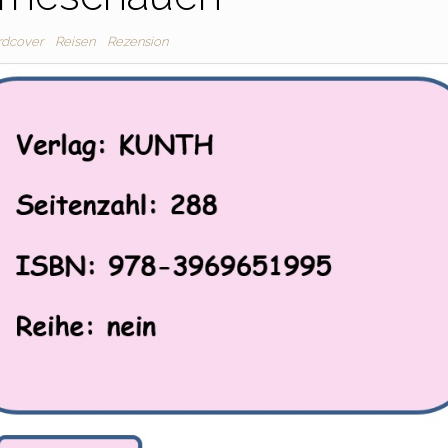
rdcover
Reisen
Rezension