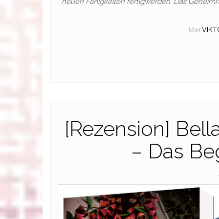
neuen Fähigkeiten fertigwerden. Das Geheimnis
Von
VIKT
[Rezension] Bell
– Das Be