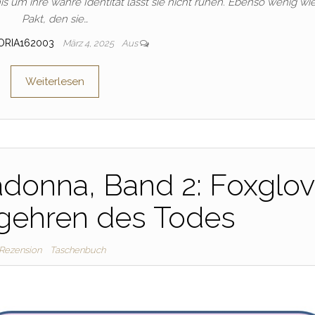
 um ihre wahre Identität lässt sie nicht ruhen. Ebenso wenig wi
Pakt, den sie…
ORIA162003
März 4, 2025
Aus
Weiterlesen
adonna, Band 2: Foxglo
gehren des Todes
Rezension
Taschenbuch