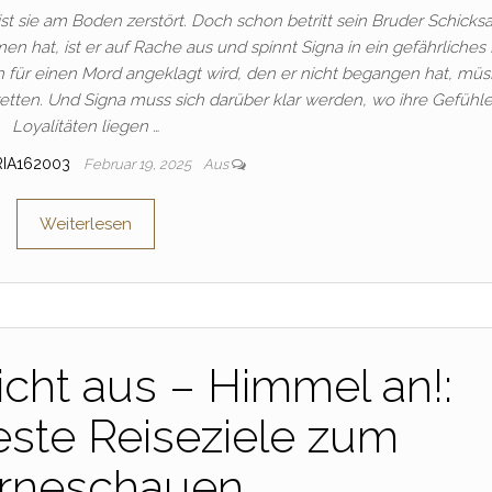
ist sie am Boden zerstört. Doch schon betritt sein Bruder Schicksa
 hat, ist er auf Rache aus und spinnt Signa in ein gefährliches
jah für einen Mord angeklagt wird, den er nicht begangen hat, mü
retten. Und Signa muss sich darüber klar werden, wo ihre Gefühl
Loyalitäten liegen …
RIA162003
Februar 19, 2025
Aus
Weiterlesen
icht aus – Himmel an!:
ste Reiseziele zum
erneschauen