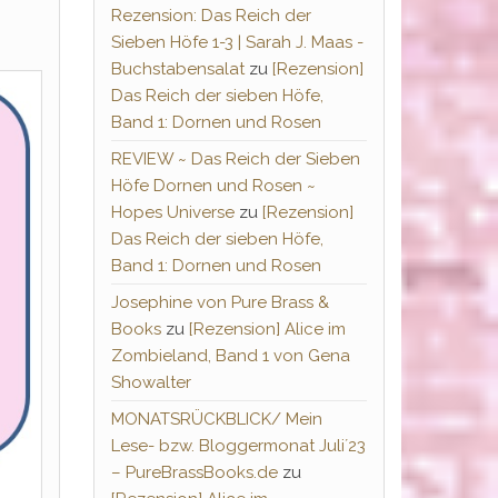
Rezension: Das Reich der
Sieben Höfe 1-3 | Sarah J. Maas -
Buchstabensalat
zu
[Rezension]
Das Reich der sieben Höfe,
Band 1: Dornen und Rosen
REVIEW ~ Das Reich der Sieben
Höfe Dornen und Rosen ~
Hopes Universe
zu
[Rezension]
Das Reich der sieben Höfe,
Band 1: Dornen und Rosen
Josephine von Pure Brass &
Books
zu
[Rezension] Alice im
Zombieland, Band 1 von Gena
Showalter
MONATSRÜCKBLICK/ Mein
Lese- bzw. Bloggermonat Juli´23
– PureBrassBooks.de
zu