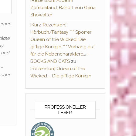
[Rezension] Alice im
Zombieland, Band 1 von Gena
Showalter
ternen
[Kurz-Rezension]
Hörbuch/Fantasy *** Sporrer:
tädte
Queen of the Wicked: Die
ky
giftige Königin *** Vorhang auf
r und
für die Nebencharaktere... -
BOOKS AND CATS
zu
 –
[Rezension] Queen of the
 oder
Wicked – Die giftige Königin
PROFESSIONELLER
LESER