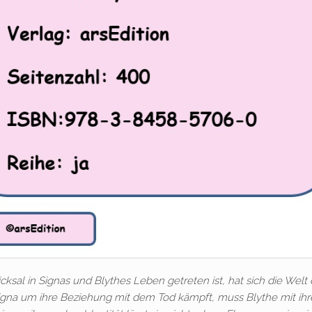
al in Signas und Blythes Leben getreten ist, hat sich die Welt 
igna um ihre Beziehung mit dem Tod kämpft, muss Blythe mit ih