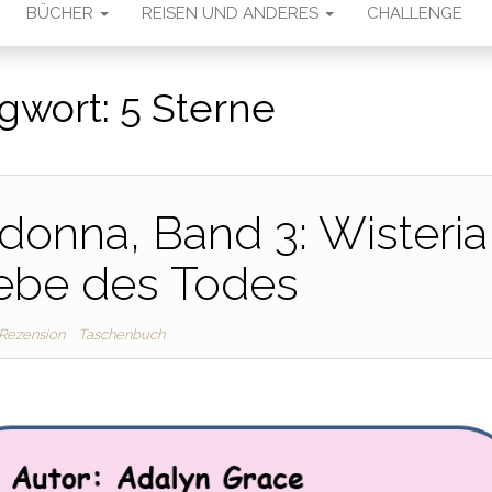
BÜCHER
REISEN UND ANDERES
CHALLENGE
gwort:
5 Sterne
adonna, Band 3: Wisteria
iebe des Todes
Rezension
Taschenbuch