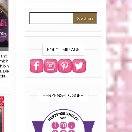
Suchen nach:
FOLGT MIR AUF
Band
 mich
ch bin
. Die
ckt.
HERZENSBLOGGER