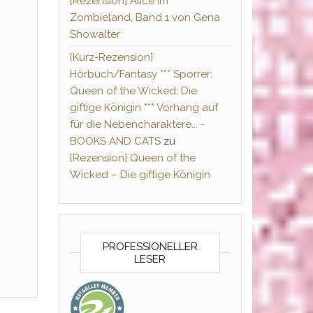
[Rezension] Alice im
Zombieland, Band 1 von Gena
Showalter
[Kurz-Rezension]
Hörbuch/Fantasy *** Sporrer:
Queen of the Wicked: Die
giftige Königin *** Vorhang auf
für die Nebencharaktere... -
BOOKS AND CATS
zu
[Rezension] Queen of the
Wicked – Die giftige Königin
PROFESSIONELLER
LESER