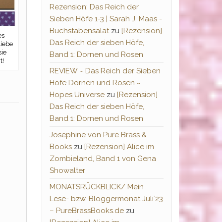
Rezension: Das Reich der
Sieben Höfe 1-3 | Sarah J. Maas -
Buchstabensalat
zu
[Rezension]
es
Das Reich der sieben Höfe,
Liebe
sie
Band 1: Dornen und Rosen
t!
REVIEW ~ Das Reich der Sieben
Höfe Dornen und Rosen ~
Hopes Universe
zu
[Rezension]
Das Reich der sieben Höfe,
Band 1: Dornen und Rosen
Josephine von Pure Brass &
Books
zu
[Rezension] Alice im
Zombieland, Band 1 von Gena
Showalter
MONATSRÜCKBLICK/ Mein
Lese- bzw. Bloggermonat Juli´23
– PureBrassBooks.de
zu