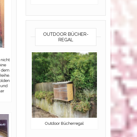
OUTDOOR BÜCHER-
REGAL
 nicht
eine
f dem
Reihe.
olden
und
ler
Outdoor Bücherregal