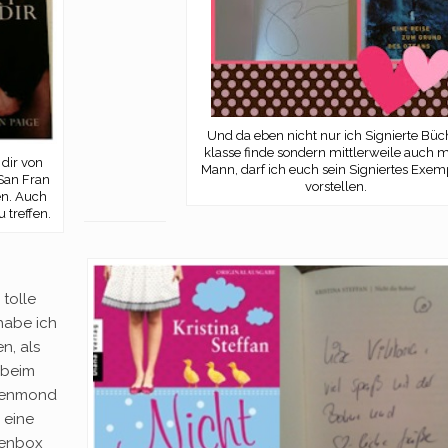
Und da eben nicht nur ich Signierte Büc
klasse finde sondern mittlerweile auch 
 dir von
Mann, darf ich euch sein Signiertes Exem
 San Fran
vorstellen.
en. Auch
 treffen.
 tolle
habe ich
en, als
 beim
henmond
 eine
enbox