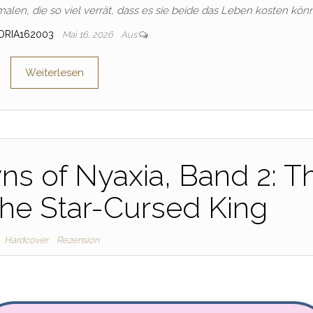
alen, die so viel verrät, dass es sie beide das Leben kosten kön
ORIA162003
Mai 16, 2026
Aus
Weiterlesen
ns of Nyaxia, Band 2: T
he Star-Cursed King
Hardcover
Rezension