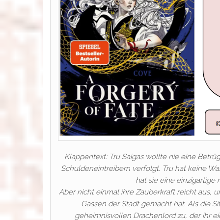
Klappentext: Tru Saigas wollte nie eine Betrüg
Schuldeneintreibern verfolgt. Tru hat keine Wa
hat sie eine einzigartige
Aber nicht einmal ihre Zauberkraft reicht aus, 
Gassen der Stadt gemacht hat. Als die S
geheimnisvollen Drachenlord zu, der ihr e