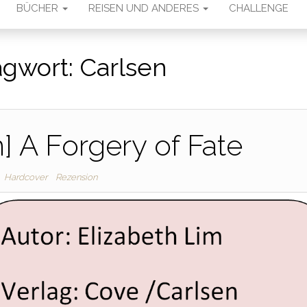
BÜCHER
REISEN UND ANDERES
CHALLENGE
agwort:
Carlsen
] A Forgery of Fate
Hardcover
Rezension