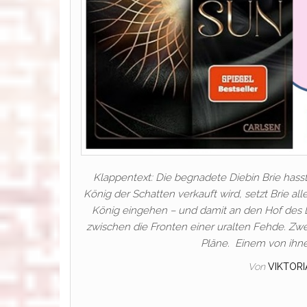
Klappentext: Die begnadete Diebin Brie hasst
König der Schatten verkauft wird, setzt Brie al
König eingehen – und damit an den Hof des Lic
zwischen die Fronten einer uralten Fehde. Zw
Pläne. Einem von ihnen
Von
VIKTOR