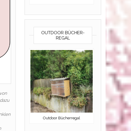
OUTDOOR BÜCHER-
REGAL
 von
 dazu
unklen
Outdoor Bücherregal
n