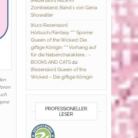
[Rezension] Alice im
Zombieland, Band 1 von Gena
Showalter
[Kurz-Rezension]
Hörbuch/Fantasy *** Sporrer:
Queen of the Wicked: Die
giftige Königin *** Vorhang auf
für die Nebencharaktere... -
BOOKS AND CATS
zu
[Rezension] Queen of the
Wicked – Die giftige Königin
den
teren
auch
igene
PROFESSIONELLER
LESER