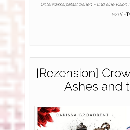
Unterwasserpalast ziehen – und eine Vision m
Von
VIKT
[Rezension] Crow
Ashes and t