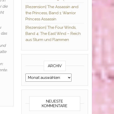
e in
r die
[Rezension] The Assassin and
cht
the Princess, Band 1: Warrior
Princess Assassin
u
[Rezension] The Four Winds,
 das
Band 4: The East Wind – Reich
aus Sturm und Flammen
 und
alte
n:
ARCHIV
nnte.
Archiv
NEUESTE
KOMMENTARE