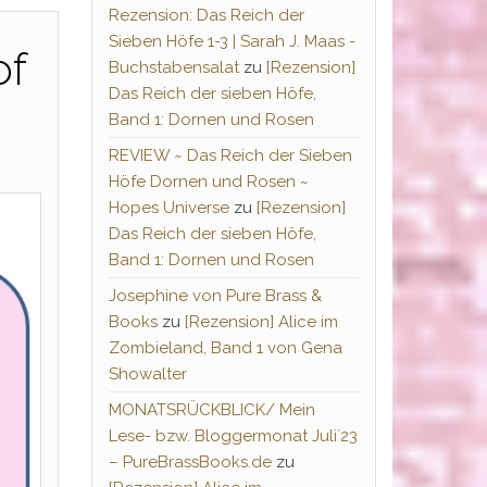
Rezension: Das Reich der
Sieben Höfe 1-3 | Sarah J. Maas -
of
Buchstabensalat
zu
[Rezension]
Das Reich der sieben Höfe,
Band 1: Dornen und Rosen
REVIEW ~ Das Reich der Sieben
Höfe Dornen und Rosen ~
Hopes Universe
zu
[Rezension]
Das Reich der sieben Höfe,
Band 1: Dornen und Rosen
Josephine von Pure Brass &
Books
zu
[Rezension] Alice im
Zombieland, Band 1 von Gena
Showalter
MONATSRÜCKBLICK/ Mein
Lese- bzw. Bloggermonat Juli´23
– PureBrassBooks.de
zu