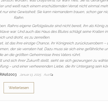
s zerstört worden, was Oraya einst für wahr hielt. Sie ist Gefangen
ter und weiß nach einem erschütternden Verrat nicht einmal meh
ibt nur eine Gewissheit: Sie kann niemandem trauen, schon gar ni
Raihn.
n. Raihns eigene Gefolgsleute sind nicht bereit, ihn als König z
Sklave war. Und auch das Haus des Blutes schlägt seine Krallen in
ich und droht, es zu zerreißen.
t, ist das ihre einzige Chance, ihr Königreich zurückzuerobern –
n, der sie verraten hat. Dazu muss sie sich eine gefährliche ur
 an die größten Geheimnisse ihres Vaters rührt.
 und sich ihrer Zukunft stellt, sieht sie sich gezwungen zu wähle
ifung – und einer verheerenden Liebe, die ihr Untergang sein kö
RIA162003
Januar 13, 2025
Aus
Weiterlesen