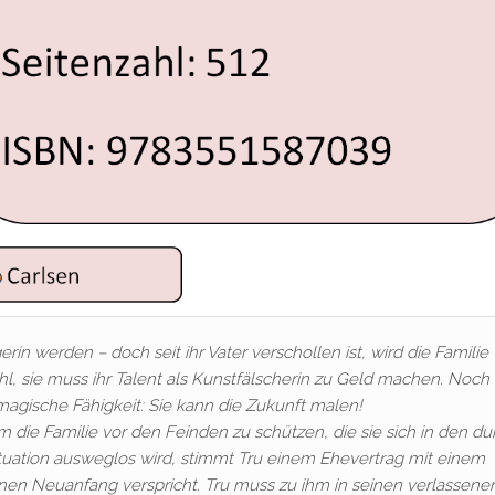
erin werden – doch seit ihr Vater verschollen ist, wird die Familie
hl, sie muss ihr Talent als Kunstfälscherin zu Geld machen. Noch
 magische Fähigkeit: Sie kann die Zukunft malen!
um die Familie vor den Feinden zu schützen, die sie sich in den d
ituation ausweglos wird, stimmt Tru einem Ehevertrag mit einem
inen Neuanfang verspricht. Tru muss zu ihm in seinen verlassene