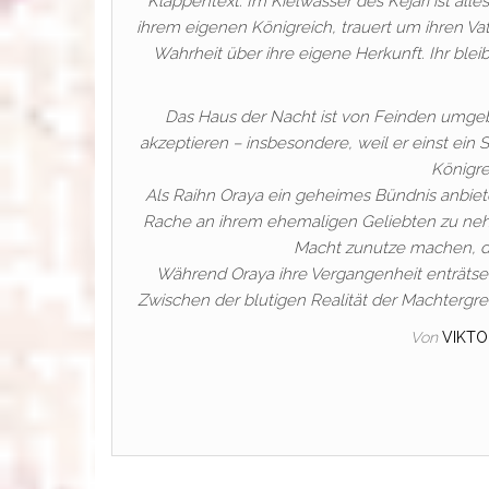
Klappentext: Im Kielwasser des Kejari ist alle
ihrem eigenen Königreich, trauert um ihren Va
Wahrheit über ihre eigene Herkunft. Ihr ble
Das Haus der Nacht ist von Feinden umgebe
akzeptieren – insbesondere, weil er einst ein 
Königre
Als Raihn Oraya ein geheimes Bündnis anbiete
Rache an ihrem ehemaligen Geliebten zu nehme
Macht zunutze machen, die
Während Oraya ihre Vergangenheit enträtselt
Zwischen der blutigen Realität der Machtergre
Von
VIKTO