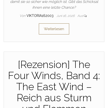
damit sie so sicher wie möglich ist. Gibt das Schicksal
ihnen eine letzte Chance?
Von
VIKTORIA162003
Juni 16, 2026
Aus
Weiterlesen
[Rezension] The
Four Winds, Band 4:
The East Wind –
Reich aus Sturm