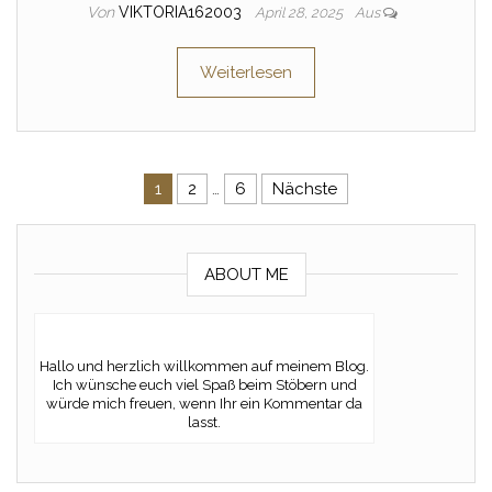
Von
VIKTORIA162003
April 28, 2025
Aus
Weiterlesen
Seitennummerierung der Beitr
1
2
…
6
Nächste
ABOUT ME
Hallo und herzlich willkommen auf meinem Blog.
Ich wünsche euch viel Spaß beim Stöbern und
würde mich freuen, wenn Ihr ein Kommentar da
lasst.