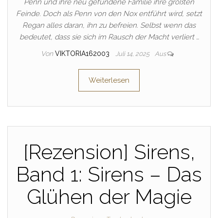
Penn und ihre neu gefundene Familie ihre größten
Feinde. Doch als Penn von den Nox entführt wird, setzt
Regan alles daran, ihn zu befreien. Selbst wenn das
bedeutet, dass sie sich im Rausch der Macht verliert …
Von
VIKTORIA162003
Juli 14, 2025
Aus
Weiterlesen
[Rezension] Sirens,
Band 1: Sirens – Das
Glühen der Magie