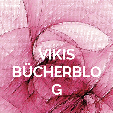
VIKIS
BÜCHERBLO
G