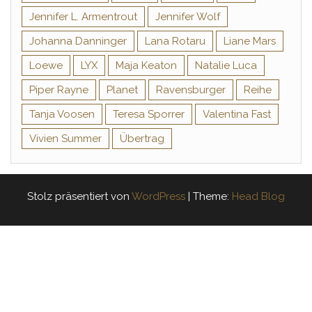
Jennifer L. Armentrout
Jennifer Wolf
Johanna Danninger
Lana Rotaru
Liane Mars
Loewe
LYX
Maja Keaton
Natalie Luca
Piper Rayne
Planet
Ravensburger
Reihe
Tanja Voosen
Teresa Sporrer
Valentina Fast
Vivien Summer
Übertrag
Stolz präsentiert von
WordPress
|
Theme:
Head Blog