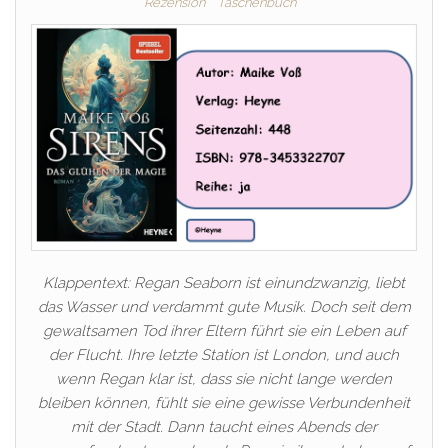
Rezension
Taschenbuch
Klappentext: Regan Seaborn ist einundzwanzig, liebt
das Wasser und verdammt gute Musik. Doch seit dem
gewaltsamen Tod ihrer Eltern führt sie ein Leben auf
der Flucht. Ihre letzte Station ist London, und auch
wenn Regan klar ist, dass sie nicht lange werden
bleiben können, fühlt sie eine gewisse Verbundenheit
mit der Stadt. Dann taucht eines Abends der