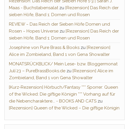
Rezension: Das Reich der Sieben Höfe 1-3 | Sarah J.
Maas - Buchstabensalat
zu
[Rezension] Das Reich der
sieben Höfe, Band 1: Dornen und Rosen
REVIEW ~ Das Reich der Sieben Höfe Dornen und
Rosen ~ Hopes Universe
zu
[Rezension] Das Reich der
sieben Höfe, Band 1: Dornen und Rosen
Josephine von Pure Brass & Books
zu
[Rezension]
Alice im Zombieland, Band 1 von Gena Showalter
MONATSRÜCKBLICK/ Mein Lese- bzw. Bloggermonat
Juli´23 – PureBrassBooks.de
zu
[Rezension] Alice im
Zombieland, Band 1 von Gena Showalter
[Kurz-Rezension] Hörbuch/Fantasy *** Sporrer: Queen
of the Wicked: Die giftige Königin *** Vorhang auf für
die Nebencharaktere... - BOOKS AND CATS
zu
[Rezension] Queen of the Wicked – Die giftige Königin