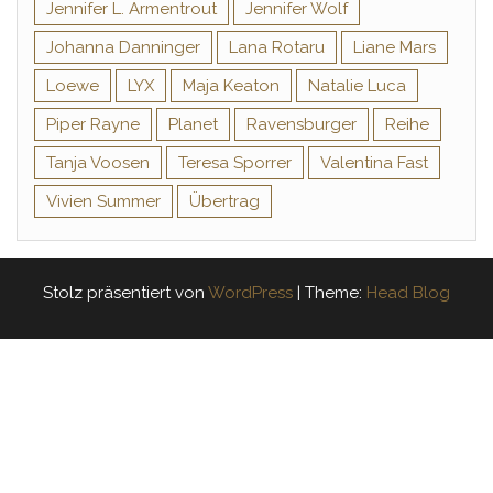
Jennifer L. Armentrout
Jennifer Wolf
Johanna Danninger
Lana Rotaru
Liane Mars
Loewe
LYX
Maja Keaton
Natalie Luca
Piper Rayne
Planet
Ravensburger
Reihe
Tanja Voosen
Teresa Sporrer
Valentina Fast
Vivien Summer
Übertrag
Stolz präsentiert von
WordPress
|
Theme:
Head Blog