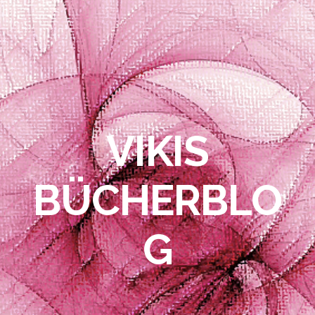
VIKIS
BÜCHERBLO
G