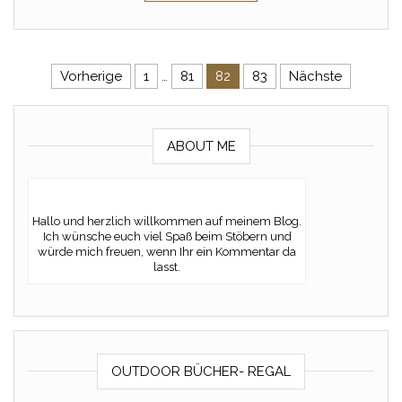
Seitennummerierung der Beitr
Vorherige
1
…
81
82
83
Nächste
ABOUT ME
Hallo und herzlich willkommen auf meinem Blog.
Ich wünsche euch viel Spaß beim Stöbern und
würde mich freuen, wenn Ihr ein Kommentar da
lasst.
OUTDOOR BÜCHER- REGAL