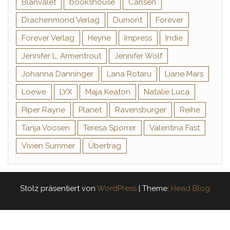
Blanvalet
bookshouse
Carlsen
Drachenmond Verlag
Dumont
Forever
Forever Verlag
Heyne
Impress
Indie
Jennifer L. Armentrout
Jennifer Wolf
Johanna Danninger
Lana Rotaru
Liane Mars
Loewe
LYX
Maja Keaton
Natalie Luca
Piper Rayne
Planet
Ravensburger
Reihe
Tanja Voosen
Teresa Sporrer
Valentina Fast
Vivien Summer
Übertrag
Stolz präsentiert von
WordPress
|
Theme:
Head Blog