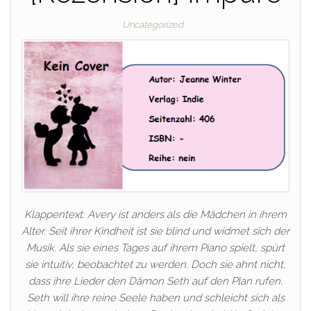
Uncategorized
Klappentext: Avery ist anders als die Mädchen in ihrem
Alter. Seit ihrer Kindheit ist sie blind und widmet sich der
Musik. Als sie eines Tages auf ihrem Piano spielt, spürt
sie intuitiv, beobachtet zu werden. Doch sie ahnt nicht,
dass ihre Lieder den Dämon Seth auf den Plan rufen.
Seth will ihre reine Seele haben und schleicht sich als