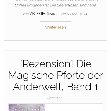
Unheil umgeben ist: Die Seelenlosen sind nahe.
Von
VIKTORIA162003
Juni 5, 2018
0
Weiterlesen
[Rezension] Die
Magische Pforte der
Anderwelt, Band 1
Rezension