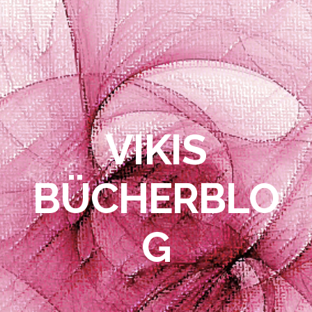
VIKIS
BÜCHERBLO
G