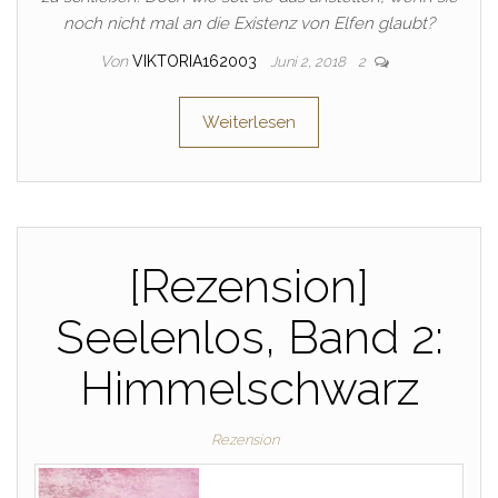
noch nicht mal an die Existenz von Elfen glaubt?
Von
VIKTORIA162003
Juni 2, 2018
2
Weiterlesen
[Rezension]
Seelenlos, Band 2:
Himmelschwarz
Rezension