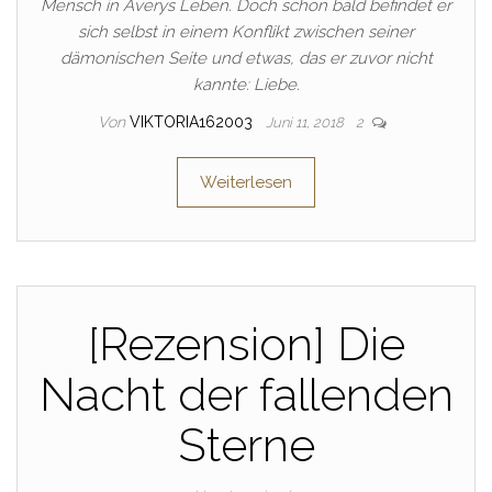
Mensch in Averys Leben. Doch schon bald befindet er
sich selbst in einem Konflikt zwischen seiner
dämonischen Seite und etwas, das er zuvor nicht
kannte: Liebe.
Von
VIKTORIA162003
Juni 11, 2018
2
Weiterlesen
[Rezension] Die
Nacht der fallenden
Sterne