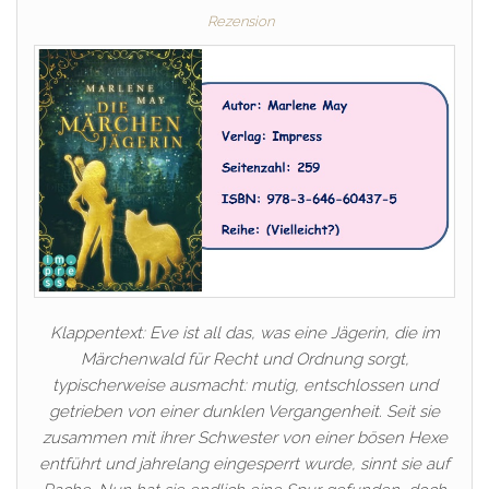
Rezension
Klappentext: Eve ist all das, was eine Jägerin, die im
Märchenwald für Recht und Ordnung sorgt,
typischerweise ausmacht: mutig, entschlossen und
getrieben von einer dunklen Vergangenheit. Seit sie
zusammen mit ihrer Schwester von einer bösen Hexe
entführt und jahrelang eingesperrt wurde, sinnt sie auf