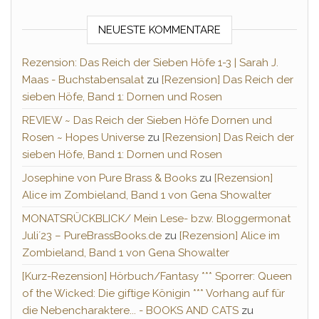
NEUESTE KOMMENTARE
Rezension: Das Reich der Sieben Höfe 1-3 | Sarah J.
Maas - Buchstabensalat
zu
[Rezension] Das Reich der
sieben Höfe, Band 1: Dornen und Rosen
REVIEW ~ Das Reich der Sieben Höfe Dornen und
Rosen ~ Hopes Universe
zu
[Rezension] Das Reich der
sieben Höfe, Band 1: Dornen und Rosen
Josephine von Pure Brass & Books
zu
[Rezension]
Alice im Zombieland, Band 1 von Gena Showalter
MONATSRÜCKBLICK/ Mein Lese- bzw. Bloggermonat
Juli´23 – PureBrassBooks.de
zu
[Rezension] Alice im
Zombieland, Band 1 von Gena Showalter
[Kurz-Rezension] Hörbuch/Fantasy *** Sporrer: Queen
of the Wicked: Die giftige Königin *** Vorhang auf für
die Nebencharaktere... - BOOKS AND CATS
zu