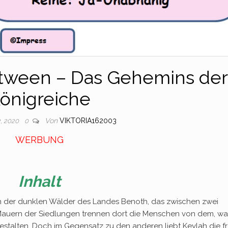
etween – Das Gehemins der
önigreiche
Von
VIKTORIA162003
, 2020
0
WERBUNG
Inhalt
ten der dunklen Wälder des Landes Benoth, das zwischen zwei
 Mauern der Siedlungen trennen dort die Menschen von dem, wa
stalten. Doch im Gegensatz zu den anderen liebt Keylah die fr