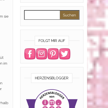
Suchen nach:
m sie
FOLGT MIR AUF
üt
en im
HERZENSBLOGGER
en
r
rhalb