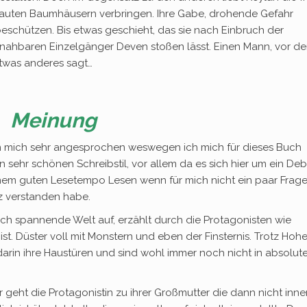
bauten Baumhäusern verbringen. Ihre Gabe, drohende Gefahr
 beschützen. Bis etwas geschieht, das sie nach Einbruch der
nahbaren Einzelgänger Deven stoßen lässt. Einen Mann, vor de
etwas anderes sagt…
Meinung
 mich sehr angesprochen weswegen ich mich für dieses Buch
n sehr schönen Schreibstil, vor allem da es sich hier um ein Deb
 einem guten Lesetempo Lesen wenn für mich nicht ein paar Frag
z verstanden habe.
lich spannende Welt auf, erzählt durch die Protagonisten wie
t. Düster voll mit Monstern und eben der Finsternis. Trotz Hoh
rin ihre Haustüren und sind wohl immer noch nicht in absolute
geht die Protagonistin zu ihrer Großmutter die dann nicht inne