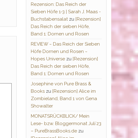
Rezension: Das Reich der
Sieben Höfe 1-3 | Sarah J. Maas -
Buchstabensalat
zu
[Rezension]
Das Reich der sieben Höfe,
Band 1: Dornen und Rosen
REVIEW ~ Das Reich der Sieben
Höfe Dornen und Rosen ~
Hopes Universe
zu
[Rezension]
Das Reich der sieben Höfe,
Band 1: Dornen und Rosen
Josephine von Pure Brass &
Books
zu
[Rezension] Alice im
Zombieland, Band 1 von Gena
Showalter
MONATSRÜCKBLICK/ Mein
Lese- bzw. Bloggermonat Juli´23
– PureBrassBooks.de
zu