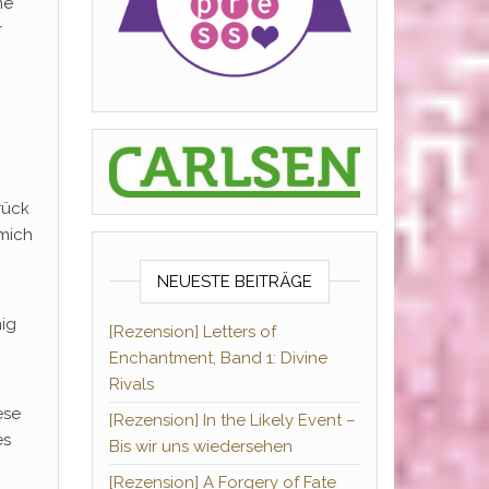
me
r
rück
 mich
NEUESTE BEITRÄGE
nig
[Rezension] Letters of
Enchantment, Band 1: Divine
Rivals
ese
[Rezension] In the Likely Event –
es
Bis wir uns wiedersehen
[Rezension] A Forgery of Fate