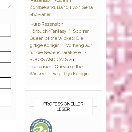
[Rezension] Alice im
Zombieland, Band 1 von Gena
Showalter
[Kurz-Rezension]
Hörbuch/Fantasy *** Sporrer:
Queen of the Wicked: Die
giftige Königin *** Vorhang auf
für die Nebencharaktere... -
BOOKS AND CATS
zu
[Rezension] Queen of the
Wicked – Die giftige Königin
PROFESSIONELLER
LESER