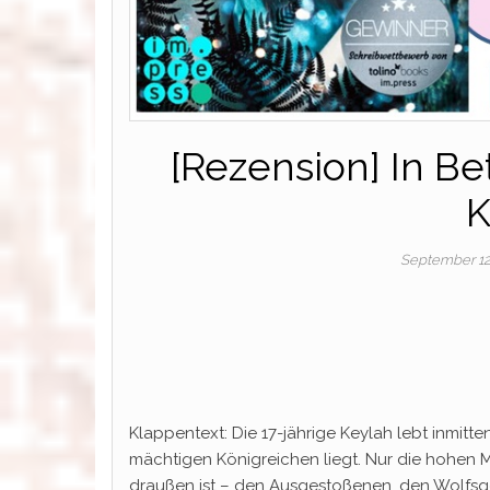
[Rezension] In B
K
September 12
Klappentext: Die 17-jährige Keylah lebt inmit
mächtigen Königreichen liegt. Nur die hohen
draußen ist – den Ausgestoßenen, den Wolfsge