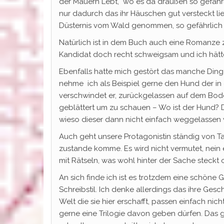
der Mauern Lebt, wo es da draußen so gefährlic
nur dadurch das ihr Häuschen gut versteckt li
Düsternis vom Wald genommen, so gefährlich w
Natürlich ist in dem Buch auch eine Romanze z
Kandidat doch recht schweigsam und ich hätte
Ebenfalls hatte mich gestört das manche Dinge 
nehme ich als Beispiel gerne den Hund der in d
verschwindet er, zurückgelassen auf dem Bode
geblättert um zu schauen – Wo ist der Hund? 
wieso dieser dann nicht einfach weggelassen
Auch geht unsere Protagonistin ständig von Ta
zustande komme. Es wird nicht vermutet, nein 
mit Rätseln, was wohl hinter der Sache steckt 
An sich finde ich ist es trotzdem eine schöne
Schreibstil. Ich denke allerdings das ihre Gesc
Welt die sie hier erschafft, passen einfach nich
gerne eine Trilogie davon geben dürfen. Das 