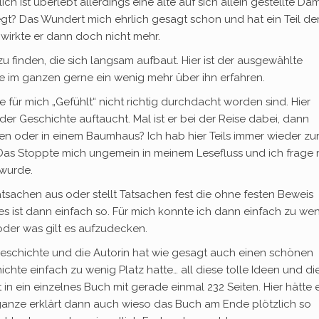
h ist überlebt allerdings eine alte auf sich allein gestellte Da
egt? Das Wundert mich ehrlich gesagt schon und hat ein Teil de
irkte er dann doch nicht mehr.
u finden, die sich langsam aufbaut. Hier ist der ausgewählte
 im ganzen gerne ein wenig mehr über ihn erfahren.
für mich „Gefühlt“ nicht richtig durchdacht worden sind. Hier
er Geschichte auftaucht. Mal ist er bei der Reise dabei, dann
n oder in einem Baumhaus? Ich hab hier Teils immer wieder zu
Das Stoppte mich ungemein in meinem Lesefluss und ich frage
 wurde.
tsachen aus oder stellt Tatsachen fest die ohne festen Beweis
es ist dann einfach so. Für mich konnte ich dann einfach zu we
oder was gilt es aufzudecken.
 Geschichte und die Autorin hat wie gesagt auch einen schönen
hichte einfach zu wenig Platz hatte… all diese tolle Ideen und di
t in ein einzelnes Buch mit gerade einmal 232 Seiten. Hier hätte 
ganze erklärt dann auch wieso das Buch am Ende plötzlich so