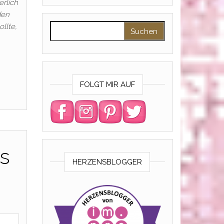
rlich
den
Suchen nach:
llte,
FOLGT MIR AUF
as
HERZENSBLOGGER