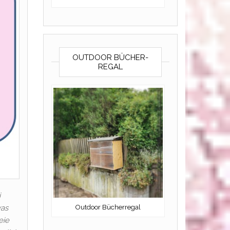
OUTDOOR BÜCHER-
REGAL
i
Outdoor Bücherregal
was
eie