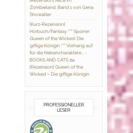
[Rezension] Alice im
Zombieland, Band 1 von Gena
Showalter
[Kurz-Rezension]
Hörbuch/Fantasy *** Sporrer:
Queen of the Wicked: Die
giftige Königin *** Vorhang auf
für die Nebencharaktere... -
BOOKS AND CATS
zu
[Rezension] Queen of the
Wicked – Die giftige Königin
PROFESSIONELLER
LESER