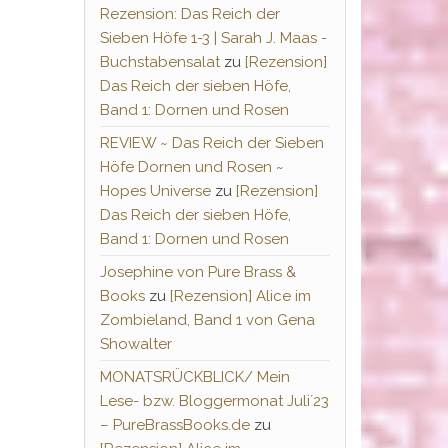
Rezension: Das Reich der
Sieben Höfe 1-3 | Sarah J. Maas -
Buchstabensalat
zu
[Rezension]
Das Reich der sieben Höfe,
Band 1: Dornen und Rosen
REVIEW ~ Das Reich der Sieben
Höfe Dornen und Rosen ~
Hopes Universe
zu
[Rezension]
Das Reich der sieben Höfe,
Band 1: Dornen und Rosen
Josephine von Pure Brass &
Books
zu
[Rezension] Alice im
Zombieland, Band 1 von Gena
Showalter
MONATSRÜCKBLICK/ Mein
Lese- bzw. Bloggermonat Juli´23
– PureBrassBooks.de
zu