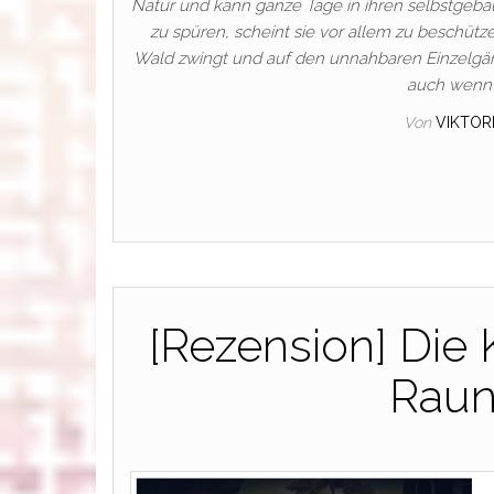
Natur und kann ganze Tage in ihren selbstgeb
zu spüren, scheint sie vor allem zu beschütz
Wald zwingt und auf den unnahbaren Einzelgäng
auch wenn 
Von
VIKTOR
[Rezension] Die 
Raun