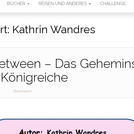
BÜCHER
REISEN UND ANDERES
CHALLENGE
rt:
Kathrin Wandres
 Between – Das Gehemin
 Königreiche
Rezension