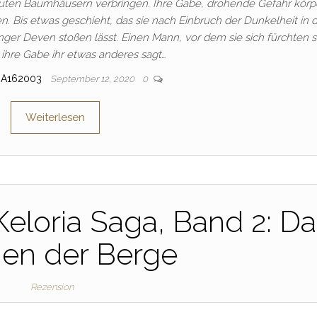
auten Baumhäusern verbringen. Ihre Gabe, drohende Gefahr körpe
en. Bis etwas geschieht, das sie nach Einbruch der Dunkelheit in 
er Deven stoßen lässt. Einen Mann, vor dem sie sich fürchten so
ihre Gabe ihr etwas anderes sagt…
IA162003
September 12, 2020
0
Weiterlesen
Keloria Saga, Band 2: D
en der Berge
Rezension