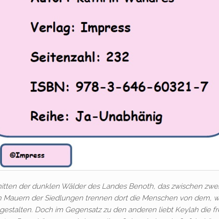
nmitten der dunklen Wälder des Landes Benoth, das zwischen zwe
en Mauern der Siedlungen trennen dort die Menschen von dem, 
estalten. Doch im Gegensatz zu den anderen liebt Keylah die fr