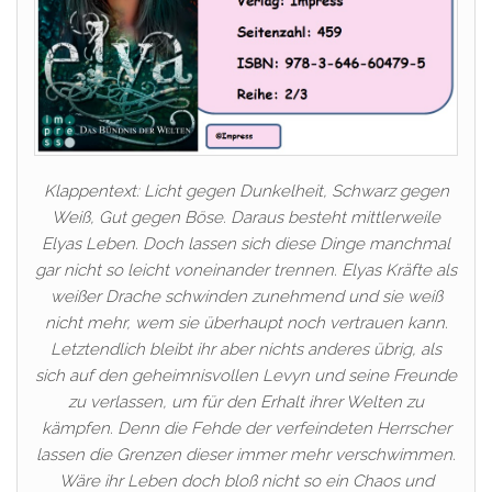
Klappentext: Licht gegen Dunkelheit, Schwarz gegen
Weiß, Gut gegen Böse. Daraus besteht mittlerweile
Elyas Leben. Doch lassen sich diese Dinge manchmal
gar nicht so leicht voneinander trennen. Elyas Kräfte als
weißer Drache schwinden zunehmend und sie weiß
nicht mehr, wem sie überhaupt noch vertrauen kann.
Letztendlich bleibt ihr aber nichts anderes übrig, als
sich auf den geheimnisvollen Levyn und seine Freunde
zu verlassen, um für den Erhalt ihrer Welten zu
kämpfen. Denn die Fehde der verfeindeten Herrscher
lassen die Grenzen dieser immer mehr verschwimmen.
Wäre ihr Leben doch bloß nicht so ein Chaos und