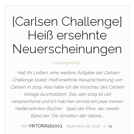
[Carlsen Challenge]
Heiß ersehnte
Neuerscheinungen
Uncategorized
Hall Ihr Leiben, eine weitere Aufgabe der Carlsen
Challenge lautet: Heiß ersehnte Neuerscheinung von
Carlsen in 2019. Also habe ich die Vorschau des Carlsen
Verlags durchstöbert. Das Jahr 2019 ist viel
versprechend und ich hab hier einmal ein paar meiner
Heißersehnten Bücher: Spiel der Ehre, der zweite
Band der: Die Schatten der Valoria,…
Von
VIKTORIA162003
Dezember 25, 2018
0