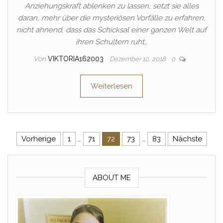
Anziehungskraft ablenken zu lassen, setzt sie alles
daran, mehr über die mysteriösen Vorfälle zu erfahren,
nicht ahnend, dass das Schicksal einer ganzen Welt auf
ihren Schultern ruht…
Von
VIKTORIA162003
Dezember 10, 2018
0
Weiterlesen
Seitennummerierung der Beitr
Vorherige
1
…
71
72
73
…
83
Nächste
ABOUT ME