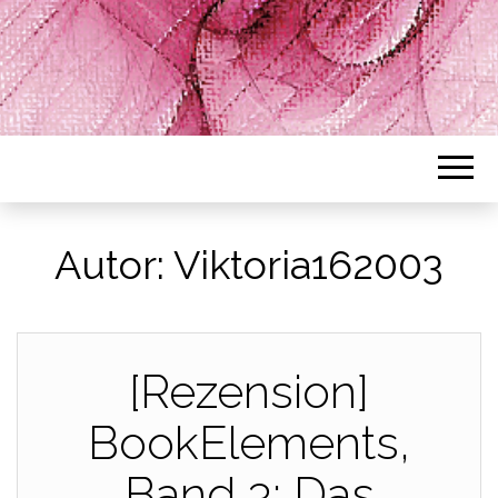
Autor:
Viktoria162003
[Rezension]
BookElements,
Band 3: Das