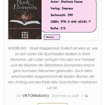
WERBUNG Inhalt Klappentext: Endlich ist alles so, wie
es sein sollte: Die Buchhelden bleiben in ihren
Romanen, die Leser verfügen frei über ihre Fantasie
und die Wächter der Bibliotheca Elementara sind zu
ganz normalen Menschen geworden. Doch dann
verschwinden ausgerechnet die beiden Bücher, die
den Anfang und das Ende aller Geschichten markieren.
Lin ist…
Von
VIKTORIA162003
Dezember 23, 2018
0