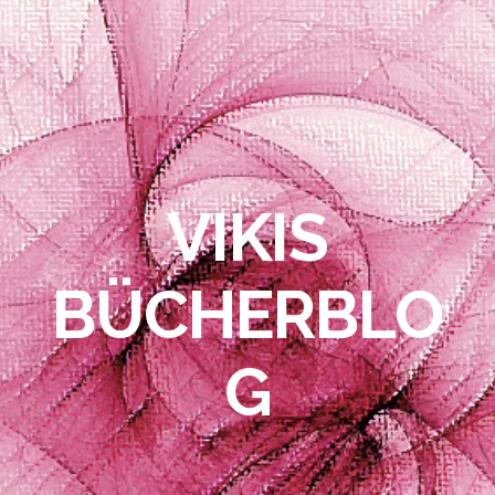
VIKIS
BÜCHERBLO
G