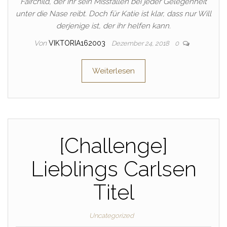
Fairchild, der ihr sein Missfallen bei jeder Gelegenheit
unter die Nase reibt. Doch für Katie ist klar, dass nur Will
derjenige ist, der ihr helfen kann.
Von
VIKTORIA162003
Dezember 24, 2018
0
Weiterlesen
[Challenge]
Lieblings Carlsen
Titel
Uncategorized