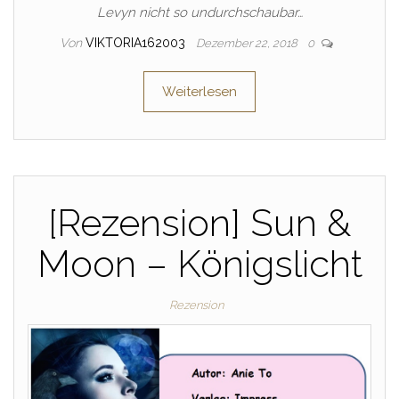
Levyn nicht so undurchschaubar…
Von
VIKTORIA162003
Dezember 22, 2018
0
Weiterlesen
[Rezension] Sun &
Moon – Königslicht
Rezension