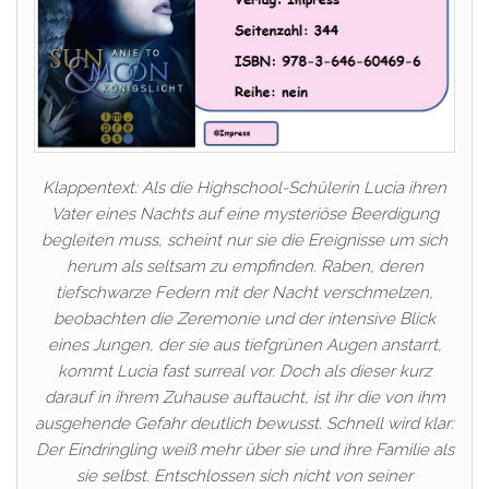
Klappentext: Als die Highschool-Schülerin Lucia ihren
Vater eines Nachts auf eine mysteriöse Beerdigung
begleiten muss, scheint nur sie die Ereignisse um sich
herum als seltsam zu empfinden. Raben, deren
tiefschwarze Federn mit der Nacht verschmelzen,
beobachten die Zeremonie und der intensive Blick
eines Jungen, der sie aus tiefgrünen Augen anstarrt,
kommt Lucia fast surreal vor. Doch als dieser kurz
darauf in ihrem Zuhause auftaucht, ist ihr die von ihm
ausgehende Gefahr deutlich bewusst. Schnell wird klar:
Der Eindringling weiß mehr über sie und ihre Familie als
sie selbst. Entschlossen sich nicht von seiner