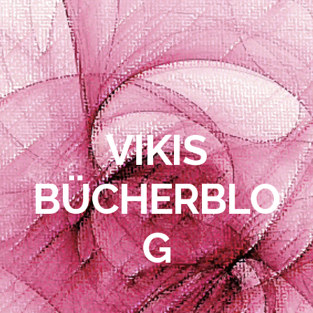
VIKIS
BÜCHERBLO
G