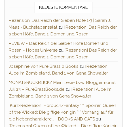
NEUESTE KOMMENTARE
Rezension: Das Reich der Sieben Höfe 1-3 | Sarah J.
Maas - Buchstabensalat
zu
[Rezension] Das Reich der
sieben Höfe, Band 1: Dornen und Rosen
REVIEW ~ Das Reich der Sieben Höfe Dornen und
Rosen ~ Hopes Universe
zu
[Rezension] Das Reich der
sieben Höfe, Band 1: Dornen und Rosen
Josephine von Pure Brass & Books
zu
[Rezension]
Alice im Zombieland, Band 1 von Gena Showalter
MONATSRÜCKBLICK/ Mein Lese- bzw. Bloggermonat
Juli´23 – PureBrassBooks.de
zu
[Rezension] Alice im
Zombieland, Band 1 von Gena Showalter
[Kurz-Rezension] Hörbuch/Fantasy *** Sporrer: Queen
of the Wicked: Die giftige Königin *** Vorhang auf für
die Nebencharaktere... - BOOKS AND CATS
zu
[Rezension] Queen of the Wicked – Die giftige Königin