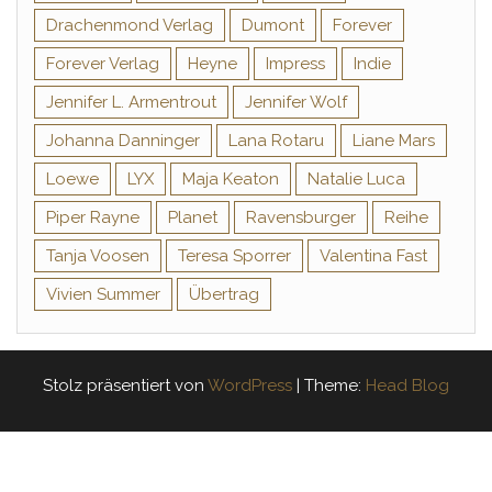
Drachenmond Verlag
Dumont
Forever
Forever Verlag
Heyne
Impress
Indie
Jennifer L. Armentrout
Jennifer Wolf
Johanna Danninger
Lana Rotaru
Liane Mars
Loewe
LYX
Maja Keaton
Natalie Luca
Piper Rayne
Planet
Ravensburger
Reihe
Tanja Voosen
Teresa Sporrer
Valentina Fast
Vivien Summer
Übertrag
Stolz präsentiert von
WordPress
|
Theme:
Head Blog