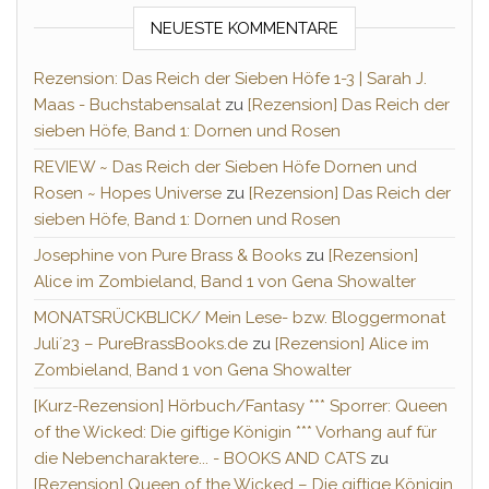
NEUESTE KOMMENTARE
Rezension: Das Reich der Sieben Höfe 1-3 | Sarah J.
Maas - Buchstabensalat
zu
[Rezension] Das Reich der
sieben Höfe, Band 1: Dornen und Rosen
REVIEW ~ Das Reich der Sieben Höfe Dornen und
Rosen ~ Hopes Universe
zu
[Rezension] Das Reich der
sieben Höfe, Band 1: Dornen und Rosen
Josephine von Pure Brass & Books
zu
[Rezension]
Alice im Zombieland, Band 1 von Gena Showalter
MONATSRÜCKBLICK/ Mein Lese- bzw. Bloggermonat
Juli´23 – PureBrassBooks.de
zu
[Rezension] Alice im
Zombieland, Band 1 von Gena Showalter
[Kurz-Rezension] Hörbuch/Fantasy *** Sporrer: Queen
of the Wicked: Die giftige Königin *** Vorhang auf für
die Nebencharaktere... - BOOKS AND CATS
zu
[Rezension] Queen of the Wicked – Die giftige Königin