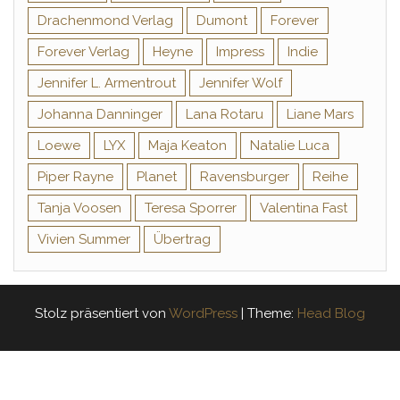
Drachenmond Verlag
Dumont
Forever
Forever Verlag
Heyne
Impress
Indie
Jennifer L. Armentrout
Jennifer Wolf
Johanna Danninger
Lana Rotaru
Liane Mars
Loewe
LYX
Maja Keaton
Natalie Luca
Piper Rayne
Planet
Ravensburger
Reihe
Tanja Voosen
Teresa Sporrer
Valentina Fast
Vivien Summer
Übertrag
Stolz präsentiert von
WordPress
|
Theme:
Head Blog