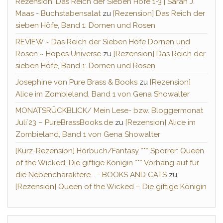
Rezension: Das Reich der Sieben Höfe 1-3 | Sarah J.
Maas - Buchstabensalat
zu
[Rezension] Das Reich der
sieben Höfe, Band 1: Dornen und Rosen
REVIEW ~ Das Reich der Sieben Höfe Dornen und
Rosen ~ Hopes Universe
zu
[Rezension] Das Reich der
sieben Höfe, Band 1: Dornen und Rosen
Josephine von Pure Brass & Books
zu
[Rezension]
Alice im Zombieland, Band 1 von Gena Showalter
MONATSRÜCKBLICK/ Mein Lese- bzw. Bloggermonat
Juli´23 – PureBrassBooks.de
zu
[Rezension] Alice im
Zombieland, Band 1 von Gena Showalter
[Kurz-Rezension] Hörbuch/Fantasy *** Sporrer: Queen
of the Wicked: Die giftige Königin *** Vorhang auf für
die Nebencharaktere... - BOOKS AND CATS
zu
[Rezension] Queen of the Wicked – Die giftige Königin