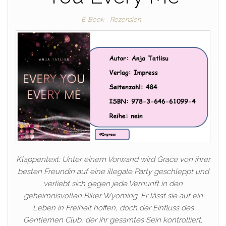
E-Book
Rezension
Klappentext: Unter einem Vorwand wird Grace von ihrer
besten Freundin auf eine illegale Party geschleppt und
verliebt sich gegen jede Vernunft in den
geheimnisvollen Biker Wyoming. Er lässt sie auf ein
Leben in Freiheit hoffen, doch der Einfluss des
Gentlemen Club, der ihr gesamtes Sein kontrolliert,