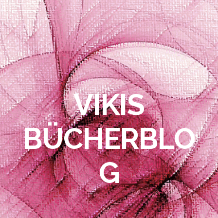
VIKIS
BÜCHERBLO
G