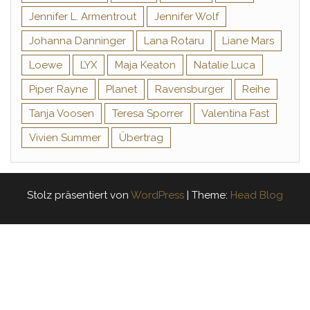
Jennifer L. Armentrout
Jennifer Wolf
Johanna Danninger
Lana Rotaru
Liane Mars
Loewe
LYX
Maja Keaton
Natalie Luca
Piper Rayne
Planet
Ravensburger
Reihe
Tanja Voosen
Teresa Sporrer
Valentina Fast
Vivien Summer
Übertrag
Stolz präsentiert von
WordPress
|
Theme:
Head Blog