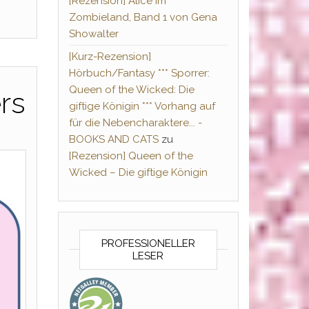
[Rezension] Alice im
Zombieland, Band 1 von Gena
Showalter
[Kurz-Rezension]
Hörbuch/Fantasy *** Sporrer:
Queen of the Wicked: Die
rs
giftige Königin *** Vorhang auf
für die Nebencharaktere... -
BOOKS AND CATS
zu
[Rezension] Queen of the
Wicked – Die giftige Königin
PROFESSIONELLER
LESER