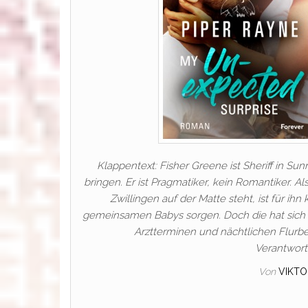
Klappentext: Fisher Greene ist Sheriff in Su
bringen. Er ist Pragmatiker, kein Romantiker. 
Zwillingen auf der Matte steht, ist für ihn 
gemeinsamen Babys sorgen. Doch die hat sich di
Arztterminen und nächtlichen Flur
Verantwor
Von
VIKTO