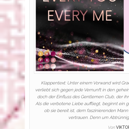
Klappentext: Unter einem Vorwand wird Grace
verliebt sich gegen jede Vernunft in den geheim
doch der Einfluss des Gentlemen Club, der ihr 
Als die verbotene Liebe auffliegt, beginnt ein
ob sie bereit ist, dem faszinierenden Man
vertrauen. Denn um Abtrünnig
Von
VIKTO