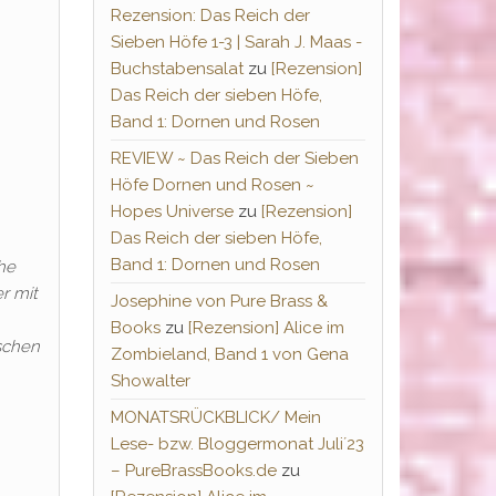
Rezension: Das Reich der
Sieben Höfe 1-3 | Sarah J. Maas -
Buchstabensalat
zu
[Rezension]
Das Reich der sieben Höfe,
Band 1: Dornen und Rosen
REVIEW ~ Das Reich der Sieben
Höfe Dornen und Rosen ~
Hopes Universe
zu
[Rezension]
Das Reich der sieben Höfe,
Band 1: Dornen und Rosen
uhe
r mit
Josephine von Pure Brass &
Books
zu
[Rezension] Alice im
ischen
Zombieland, Band 1 von Gena
Showalter
MONATSRÜCKBLICK/ Mein
Lese- bzw. Bloggermonat Juli´23
– PureBrassBooks.de
zu