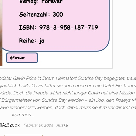
tar Gavin Price in ihrem Heimatort Sunrise Bay begegnet, traut
laublich heiße Gavin bittet sie auch noch um ein Date! Ein Traum
rde. Doch die Freude währt nicht lange: Gavin hat eine Mission.
 Bürgermeister von Sunrise Bay werden – ein Job, den Poseys M
m Gavin wieder loszuwerden, doch dabei muss sie ihm verdammt n
kommen …
RIA162003
Februar 15, 2024
Aus