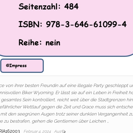
 von ihrer besten Freundin auf eine illegale Party geschleppt u
nisvollen Biker Wyoming. Er lässt sie auf ein Leben in Freiheit ho
gesamtes Sein kontrolliert, reicht weit über die Stadtgrenzen hin
 gefährlicher Wettlauf gegen die Zeit und Grace muss sich entsche
n mit den seegrünen Augen trotz seiner dunklen Vergangenheit z
e zu bestrafen, gehen die Gentlemen über Leichen …
RIA162003
Februar 4, 2024
Aus