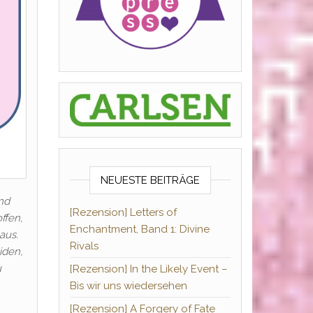
NEUESTE BEITRÄGE
nd
[Rezension] Letters of
ffen,
Enchantment, Band 1: Divine
aus.
Rivals
iden,
u
[Rezension] In the Likely Event –
Bis wir uns wiedersehen
[Rezension] A Forgery of Fate