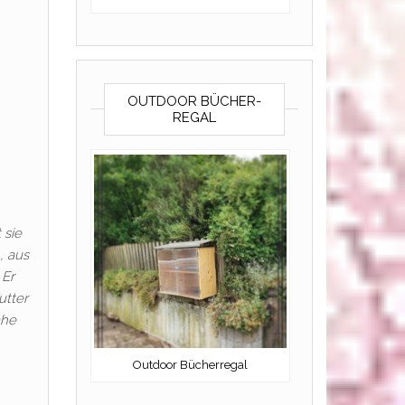
OUTDOOR BÜCHER-
REGAL
 sie
, aus
 Er
utter
ahe
Outdoor Bücherregal