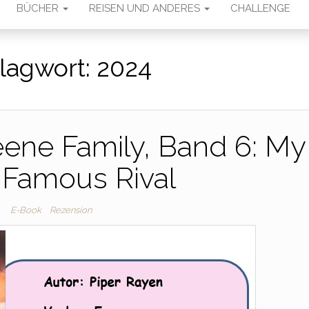
BÜCHER
REISEN UND ANDERES
CHALLENGE
lagwort:
2024
eene Family, Band 6: My
 Famous Rival
E-Book
Rezension