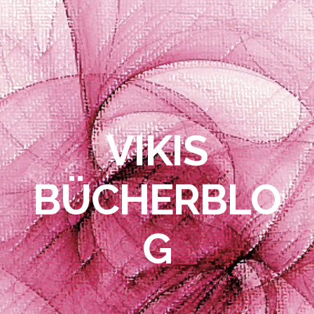
VIKIS
BÜCHERBLO
G