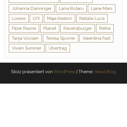
Johanna Danninger
Lana Rotaru
Liane Mars
Loewe
LYX
Maja Keaton
Natalie Luca
Piper Rayne
Planet
Ravensburger
Reihe
Tanja Voosen
Teresa Sporrer
Valentina Fast
Vivien Summer
Übertrag
Stolz präsentiert von
WordPress
|
Theme:
Head Blog