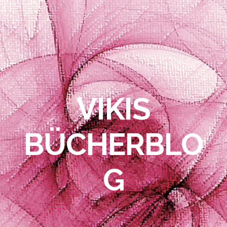
VIKIS
BÜCHERBLO
G