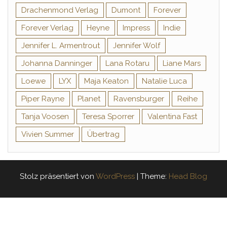
Drachenmond Verlag
Dumont
Forever
Forever Verlag
Heyne
Impress
Indie
Jennifer L. Armentrout
Jennifer Wolf
Johanna Danninger
Lana Rotaru
Liane Mars
Loewe
LYX
Maja Keaton
Natalie Luca
Piper Rayne
Planet
Ravensburger
Reihe
Tanja Voosen
Teresa Sporrer
Valentina Fast
Vivien Summer
Übertrag
Stolz präsentiert von
WordPress
|
Theme:
Head Blog