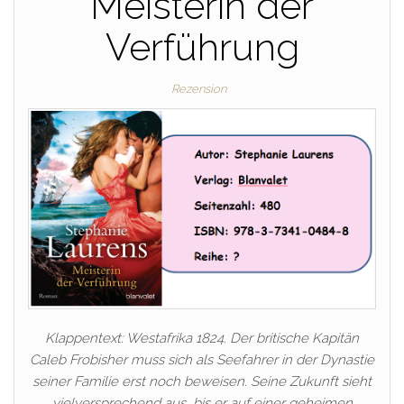
Meisterin der
Verführung
Rezension
Klappentext: Westafrika 1824. Der britische Kapitän
Caleb Frobisher muss sich als Seefahrer in der Dynastie
seiner Familie erst noch beweisen. Seine Zukunft sieht
vielversprechend aus, bis er auf einer geheimen