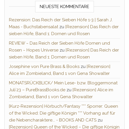
NEUESTE KOMMENTARE
Rezension: Das Reich der Sieben Höfe 1-3 | Sarah J.
Maas - Buchstabensalat
zu
[Rezension] Das Reich der
sieben Höfe, Band 1: Dornen und Rosen
REVIEW ~ Das Reich der Sieben Höfe Dornen und
Rosen ~ Hopes Universe
zu
[Rezension] Das Reich der
sieben Höfe, Band 1: Dornen und Rosen
Josephine von Pure Brass & Books
zu
[Rezension]
Alice im Zombieland, Band 1 von Gena Showalter
MONATSRÜCKBLICK/ Mein Lese- bzw. Bloggermonat
Juli´23 – PureBrassBooks.de
zu
[Rezension] Alice im
Zombieland, Band 1 von Gena Showalter
[Kurz-Rezension] Hörbuch/Fantasy *** Sporrer: Queen
of the Wicked: Die giftige Königin *** Vorhang auf für
die Nebencharaktere... - BOOKS AND CATS
zu
[Rezension] Queen of the Wicked – Die giftige Königin