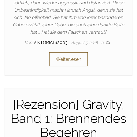
zärtlich, dann wieder aggressiv und distanziert. Diese
Unbeständigkeit macht Hannah Angst, denn sie hat
sich Jan offenbart. Sie hat ihm von ihrer besonderen
Gabe erzählt, einer Gabe, die auch eine dunkle Seite
hat … Hat sie dem Falschen vertraut?
Von
VIKTORIA162003
August 5, 2018
0
Weiterlesen
[Rezension] Gravity,
Band 1: Brennendes
Begehren