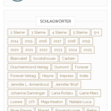
SCHLAGWÖRTER
2 Sterne
3 Sterne
4 Sterne
5 Sterne
5+1
2014
2015
2016
2017
2018
2019
2020
2021
2022
2023
2024
2025
Blanvalet
bookshouse
Carlsen
Drachenmond Verlag
Dumont
Forever
Forever Verlag
Heyne
Impress
Indie
Jennifer L. Armentrout
Jennifer Wolf
Johanna Danninger
Lana Rotaru
Liane Mars
Loewe
LYX
Maja Keaton
Natalie Luca
Piper Rayne
Planet
Ravensburger
Reihe