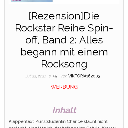
[Rezension]Die
Rockstar Reihe Spin-
off, Band 2: Alles
begann mit einem
Rocksong
Von
VIKTORIA162003
Juli 22, 2021
0
WERBUNG
Inhalt
Klappentext: Kunststudentin Charice staunt nicht