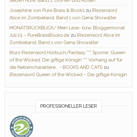
sieben Höfe, Band 1: Dornen und Rosen
Josephine von Pure Brass & Books
zu
[Rezension]
Alice im Zombieland, Band 1 von Gena Showalter
MONATSRÜCKBLICK/ Mein Lese- bzw. Bloggermonat
Juli´23 – PureBrassBooks.de
zu
[Rezension] Alice im
Zombieland, Band 1 von Gena Showalter
[Kurz-Rezension] Hörbuch/Fantasy *** Sporrer: Queen
of the Wicked: Die giftige Königin *** Vorhang auf für
die Nebencharaktere... - BOOKS AND CATS
zu
[Rezension] Queen of the Wicked – Die giftige Königin
PROFESSIONELLER LESER