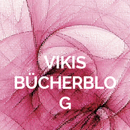
VIKIS
BÜCHERBLO
G