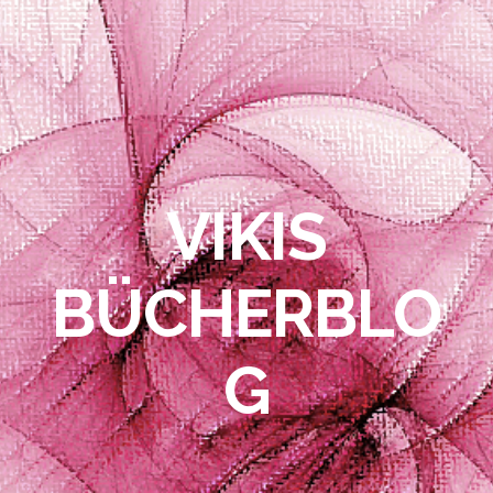
VIKIS
BÜCHERBLO
G