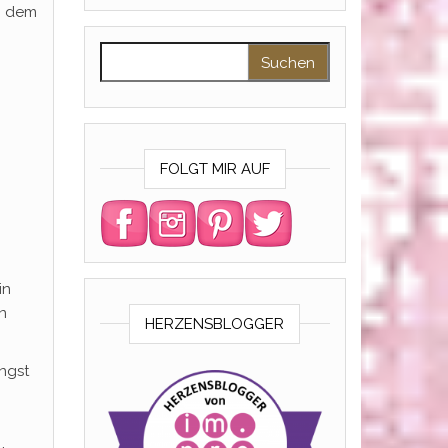
n dem
Suchen nach:
FOLGT MIR AUF
in
n
HERZENSBLOGGER
ngst