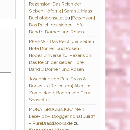
Rezension: Das Reich der
Sieben Höfe 1-3 | Sarah J. Maas -
Buchstabensalat
zu
[Rezension]
Das Reich der sieben Höfe,
Band 1: Dornen und Rosen
REVIEW ~ Das Reich der Sieben
Höfe Dornen und Rosen ~
Hopes Universe
zu
[Rezension]
Das Reich der sieben Höfe,
Band 1: Dornen und Rosen
Josephine von Pure Brass &
Books
zu
[Rezension] Alice im
Zombieland, Band 1 von Gena
Showalter
MONATSRÜCKBLICK/ Mein
Lese- bzw. Bloggermonat Juli´23
– PureBrassBooks.de
zu