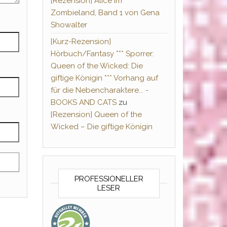
[Rezension] Alice im
Zombieland, Band 1 von Gena
Showalter
[Kurz-Rezension]
Hörbuch/Fantasy *** Sporrer:
Queen of the Wicked: Die
giftige Königin *** Vorhang auf
für die Nebencharaktere... -
BOOKS AND CATS
zu
[Rezension] Queen of the
Wicked – Die giftige Königin
PROFESSIONELLER
LESER