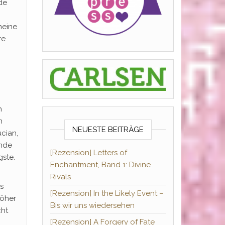
de
meine
re
h
n
NEUESTE BEITRÄGE
cian,
Ende
[Rezension] Letters of
gste.
Enchantment, Band 1: Divine
Rivals
s
[Rezension] In the Likely Event –
höher
Bis wir uns wiedersehen
cht
[Rezension] A Forgery of Fate