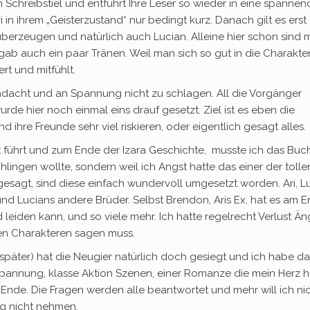
n Schreibstiel und entführt Ihre Leser so wieder in eine spannen
 in ihrem „Geisterzustand“ nur bedingt kurz. Danach gilt es erst
berzeugen und natürlich auch Lucian. Alleine hier schon sind 
gab auch ein paar Tränen. Weil man sich so gut in die Charakte
rt und mitfühlt.
chdacht und an Spannung nicht zu schlagen. All die Vorgänger
e hier noch einmal eins drauf gesetzt. Ziel ist es eben die
ihre Freunde sehr viel riskieren, oder eigentlich gesagt alles.
 führt und zum Ende der Izara Geschichte, musste ich das Buc
chlingen wollte, sondern weil ich Angst hatte das einer der tolle
sagt, sind diese einfach wundervoll umgesetzt worden. Ari, Lu
s und Lucians andere Brüder. Selbst Brendon, Aris Ex, hat es am 
eiden kann, und so viele mehr. Ich hatte regelrecht Verlust Än
den Charakteren sagen muss.
päter) hat die Neugier natürlich doch gesiegt und ich habe da
 Spannung, klasse Aktion Szenen, einer Romanze die mein Herz 
Ende. Die Fragen werden alle beantwortet und mehr will ich ni
ng nicht nehmen.