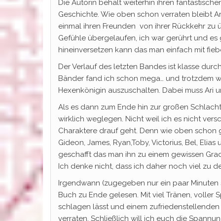
Die Autorin behält weiterhin ihren fantastische
Geschichte. Wie oben schon verraten bleibt Ari
einmal ihren Freunden von ihrer Rückkehr zu ü
Gefühle übergelaufen, ich war gerührt und es 
hineinversetzen kann das man einfach mit fiebe
Der Verlauf des letzten Bandes ist klasse dur
Bänder fand ich schon mega… und trotzdem wurd
Hexenkönigin auszuschalten. Dabei muss Ari und 
Als es dann zum Ende hin zur großen Schlacht
wirklich weglegen. Nicht weil ich es nicht vers
Charaktere drauf geht. Denn wie oben schon ge
Gideon, James, Ryan,Toby, Victorius, Bel, Elia
geschafft das man ihn zu einem gewissen Grad l
Ich denke nicht, dass ich daher noch viel zu 
Irgendwann (zugegeben nur ein paar Minuten s
Buch zu Ende gelesen. Mit viel Tränen, voller
schlagen lässt und einem zufriedenstellenden 
verraten. Schließlich will ich euch die Spannu