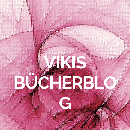
VIKIS
BÜCHERBLO
G