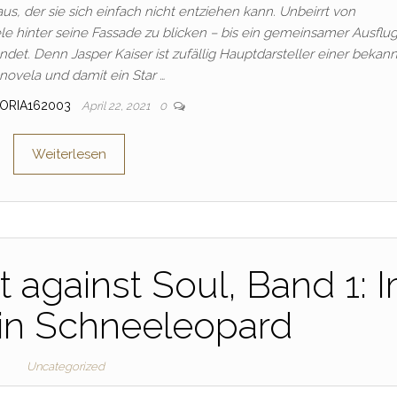
us, der sie sich einfach nicht entziehen kann. Unbeirrt von
e hinter seine Fassade zu blicken – bis ein gemeinsamer Ausflug
det. Denn Jasper Kaiser ist zufällig Hauptdarsteller einer bekan
novela und damit ein Star …
TORIA162003
April 22, 2021
0
Weiterlesen
t against Soul, Band 1: 
in Schneeleopard
Uncategorized