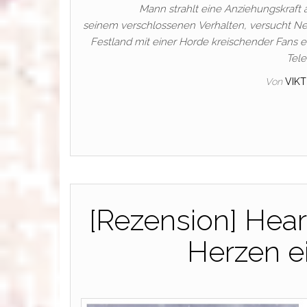
Mann strahlt eine Anziehungskraft a
seinem verschlossenen Verhalten, versucht Nel
Festland mit einer Horde kreischender Fans en
Tele
Von
VIK
[Rezension] Hear
Herzen e