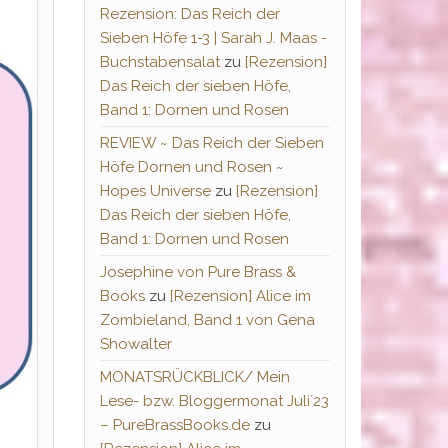
Rezension: Das Reich der
Sieben Höfe 1-3 | Sarah J. Maas -
Buchstabensalat
zu
[Rezension]
Das Reich der sieben Höfe,
Band 1: Dornen und Rosen
REVIEW ~ Das Reich der Sieben
Höfe Dornen und Rosen ~
Hopes Universe
zu
[Rezension]
Das Reich der sieben Höfe,
Band 1: Dornen und Rosen
Josephine von Pure Brass &
Books
zu
[Rezension] Alice im
Zombieland, Band 1 von Gena
Showalter
MONATSRÜCKBLICK/ Mein
Lese- bzw. Bloggermonat Juli´23
– PureBrassBooks.de
zu