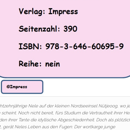
achtzehnjährige Nele auf der kleinen Nordseeinsel Nütjeoog, wo j
scheint. Noch nicht bereit, fürs Studium die Vertrautheit ihrer H
aden ihrer Tante die idyllische Abgeschiedenheit. Doch als plötzlic
ht, gerät Neles Leben aus den Fugen: Der wortkarge junge