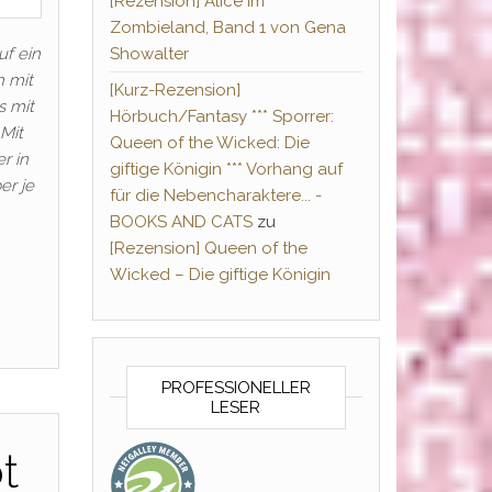
[Rezension] Alice im
Zombieland, Band 1 von Gena
uf ein
Showalter
h mit
[Kurz-Rezension]
s mit
Hörbuch/Fantasy *** Sporrer:
Mit
Queen of the Wicked: Die
r in
giftige Königin *** Vorhang auf
er je
für die Nebencharaktere... -
BOOKS AND CATS
zu
[Rezension] Queen of the
Wicked – Die giftige Königin
PROFESSIONELLER
LESER
t