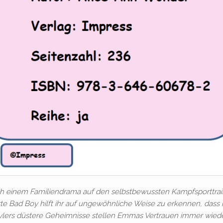
ach einem Familiendrama auf den selbstbewussten Kampfsporttrai
rte Bad Boy hilft ihr auf ungewöhnliche Weise zu erkennen, dass
ch Tylers düstere Geheimnisse stellen Emmas Vertrauen immer wied