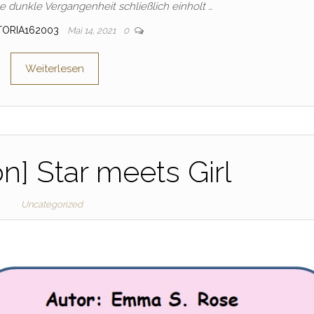
ne dunkle Vergangenheit schließlich einholt …
TORIA162003
Mai 14, 2021
0
Weiterlesen
n] Star meets Girl
Uncategorized