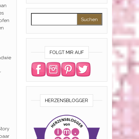
 man
es
Suchen nach:
pfen
en
FOLGT MIR AUF
ndwie
r
HERZENSBLOGGER
Story
 paar