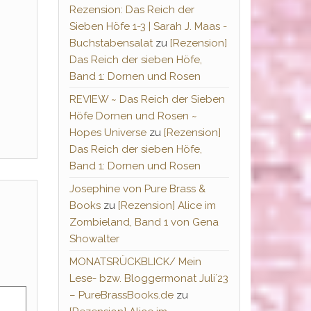
Rezension: Das Reich der
Sieben Höfe 1-3 | Sarah J. Maas -
Buchstabensalat
zu
[Rezension]
Das Reich der sieben Höfe,
Band 1: Dornen und Rosen
REVIEW ~ Das Reich der Sieben
Höfe Dornen und Rosen ~
Hopes Universe
zu
[Rezension]
Das Reich der sieben Höfe,
Band 1: Dornen und Rosen
Josephine von Pure Brass &
Books
zu
[Rezension] Alice im
Zombieland, Band 1 von Gena
Showalter
MONATSRÜCKBLICK/ Mein
Lese- bzw. Bloggermonat Juli´23
– PureBrassBooks.de
zu