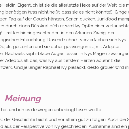
e Heldin. Eigentlich ist sie die allerletzte Hexe auf der Welt, die
 benötigen (was nicht heißt, dass sie es nicht könnte!). Ginge 
ganzen Tag auf der Couch hängen, Serien gucken, Junkfood mam
ch durch einen Bürokratiefehler wird Ivy Opfer einer vertauscht
llig! – mitten hineingeschleudert in den Arkanen Zweig, der
agischen Erleuchtung. Rasend schnell vervierfachen sich Ivys
Objekt gestohlen und sie daher gezwungen ist, mit Adeptus
. Raphaels saphirblaue Augen lassen in Ivys Magen zwar irge
der Adeptus all das, was Ivy aus tiefstem Herzen ablehnt: die
werk. Und je länger Raphael Ivy piesackt, desto größer wird ih
!
Meinung
n hat und ich es deswegen unbedingt lesen wollte.
ist der Geschichte leicht und vor allem gut zu folgen. Auch die 
ird aus der Perspektive von Ivy geschrieben. Ausnahme sind ein