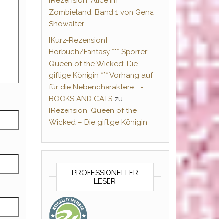
[Rezension] Alice im
Zombieland, Band 1 von Gena
Showalter
[Kurz-Rezension]
Hörbuch/Fantasy *** Sporrer:
Queen of the Wicked: Die
giftige Königin *** Vorhang auf
für die Nebencharaktere... -
BOOKS AND CATS
zu
[Rezension] Queen of the
Wicked – Die giftige Königin
PROFESSIONELLER
LESER