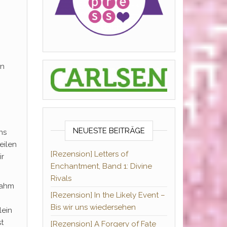
en
NEUESTE BEITRÄGE
ns
eilen
[Rezension] Letters of
ir
Enchantment, Band 1: Divine
Rivals
nahm
[Rezension] In the Likely Event –
Bis wir uns wiedersehen
lein
t
[Rezension] A Forgery of Fate