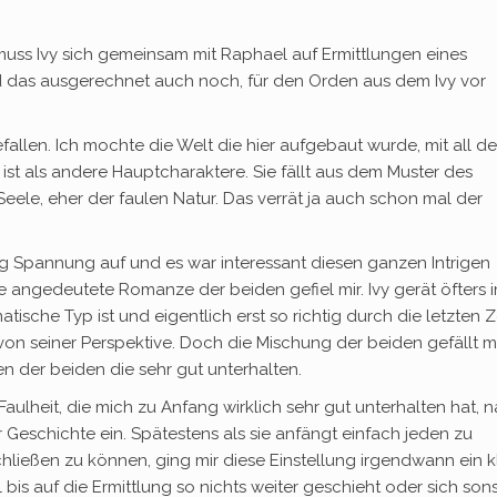
muss Ivy sich gemeinsam mit Raphael auf Ermittlungen eines
as ausgerechnet auch noch, für den Orden aus dem Ivy vor
allen. Ich mochte die Welt die hier aufgebaut wurde, mit all d
ist als andere Hauptcharaktere. Sie fällt aus dem Muster des
Seele, eher der faulen Natur. Das verrät ja auch schon mal der
 Spannung auf und es war interessant diesen ganzen Intrigen
angedeutete Romanze der beiden gefiel mir. Ivy gerät öfters i
che Typ ist und eigentlich erst so richtig durch die letzten Z
n seiner Perspektive. Doch die Mischung der beiden gefällt m
 der beiden die sehr gut unterhalten.
Faulheit, die mich zu Anfang wirklich sehr gut unterhalten hat, 
 Geschichte ein. Spätestens als sie anfängt einfach jeden zu
ließen zu können, ging mir diese Einstellung irgendwann ein k
bis auf die Ermittlung so nichts weiter geschieht oder sich sons