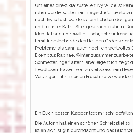
Um eines direkt klarzustellen: Ivy Wilde ist kein
rufen würde, sollte man magische Unterstützung
nach Ivy selbst, würde sie am liebsten den 
und mit ihrer Katze Streitgespräche führen. Do
Identität und unfreiwillig – sehr, sehr unfreiwi
Ermittlungsbehörde des Heiligen Ordens der M
Probleme, als dann auch noch ein wertvolles 
Exemptus Raphael Winter zusammenzuarbeiten
Schmetterlinge flattern, aber eigentlich zeigt 
freudlosen Tücken von zu viel stoischem Hexen
Verlangen … ihn in einen Frosch zu verwandeln
Ein Buch dessen Klappentext mir sehr gefalle
Die Autorin hat einen schönen Schreibstiel so 
ist an sich ist gut durchdacht und das Buch w