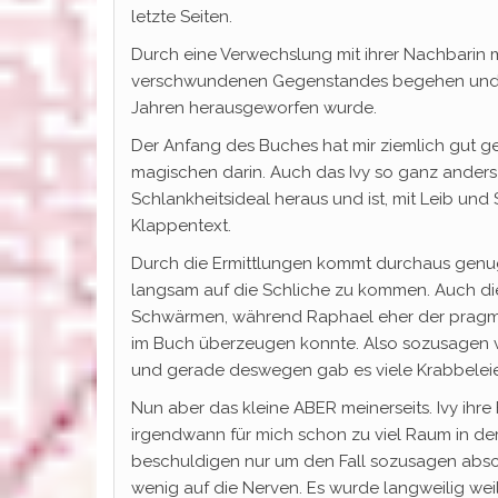
letzte Seiten.
Durch eine Verwechslung mit ihrer Nachbarin 
verschwundenen Gegenstandes begehen und d
Jahren herausgeworfen wurde.
Der Anfang des Buches hat mir ziemlich gut gef
magischen darin. Auch das Ivy so ganz anders 
Schlankheitsideal heraus und ist, mit Leib und 
Klappentext.
Durch die Ermittlungen kommt durchaus genug
langsam auf die Schliche zu kommen. Auch die 
Schwärmen, während Raphael eher der pragmatis
im Buch überzeugen konnte. Also sozusagen vo
und gerade deswegen gab es viele Krabbeleien
Nun aber das kleine ABER meinerseits. Ivy ihre 
irgendwann für mich schon zu viel Raum in der
beschuldigen nur um den Fall sozusagen absch
wenig auf die Nerven. Es wurde langweilig weil 