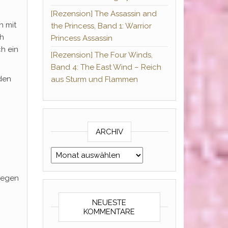
[Rezension] The Assassin and
n mit
the Princess, Band 1: Warrior
ch
Princess Assassin
ch ein
[Rezension] The Four Winds,
Band 4: The East Wind – Reich
iden
aus Sturm und Flammen
ARCHIV
Archiv
glegen
NEUESTE
KOMMENTARE