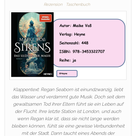
Rezension
Taschenbuch
Klappentext: Regan Seaborn ist einundzwanzig, liebt
das Wasser und verdammt gute Musik. Doch seit dem
gewaltsamen Tod ihrer Eltern führt sie ein Leben auf
der Flucht. Ihre letzte Station ist London, und auch
wenn Regan klar ist, dass sie nicht lange werden
bleiben können, fühlt sie eine gewisse Verbundenheit
mit der Stadt. Dann taucht eines Abends der