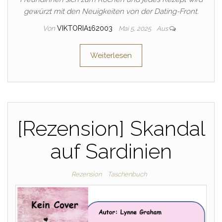
gewürzt mit den Neuigkeiten von der Dating-Front.
Von
VIKTORIA162003
Mai 5, 2025
Aus
Weiterlesen
[Rezension] Skandal
auf Sardinien
Rezension
Taschenbuch