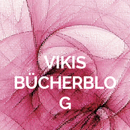
VIKIS
BÜCHERBLO
G