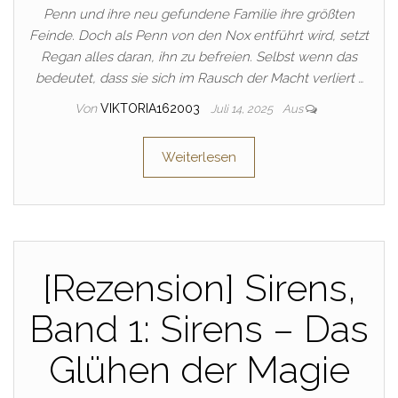
Penn und ihre neu gefundene Familie ihre größten
Feinde. Doch als Penn von den Nox entführt wird, setzt
Regan alles daran, ihn zu befreien. Selbst wenn das
bedeutet, dass sie sich im Rausch der Macht verliert …
Von
VIKTORIA162003
Juli 14, 2025
Aus
Weiterlesen
[Rezension] Sirens,
Band 1: Sirens – Das
Glühen der Magie