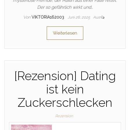
mysteriöse Fremde, der Mailin aus einer Falle rettet.
Der so gefährlich wirkt und…
Von
VIKTORIA162003
Juni 26, 2025
Aus
Weiterlesen
[Rezension] Dating
ist kein
Zuckerschlecken
Rezension