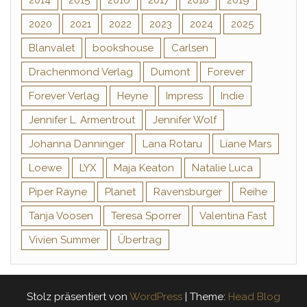
2014
2015
2016
2017
2018
2019
2020
2021
2022
2023
2024
2025
Blanvalet
bookshouse
Carlsen
Drachenmond Verlag
Dumont
Forever
Forever Verlag
Heyne
Impress
Indie
Jennifer L. Armentrout
Jennifer Wolf
Johanna Danninger
Lana Rotaru
Liane Mars
Loewe
LYX
Maja Keaton
Natalie Luca
Piper Rayne
Planet
Ravensburger
Reihe
Tanja Voosen
Teresa Sporrer
Valentina Fast
Vivien Summer
Übertrag
Stolz präsentiert von
WordPress
|
Theme:
Head Blog