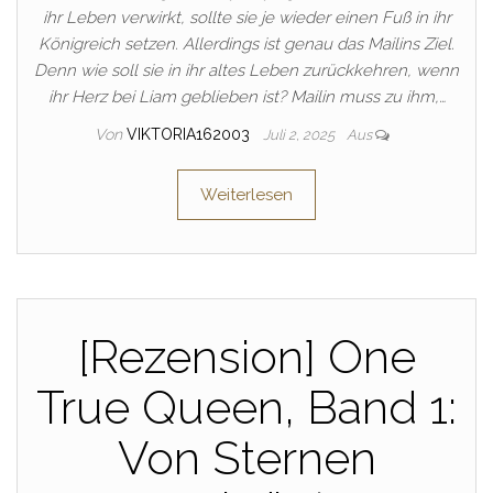
ihr Leben verwirkt, sollte sie je wieder einen Fuß in ihr
Königreich setzen. Allerdings ist genau das Mailins Ziel.
Denn wie soll sie in ihr altes Leben zurückkehren, wenn
ihr Herz bei Liam geblieben ist? Mailin muss zu ihm,…
Von
VIKTORIA162003
Juli 2, 2025
Aus
Weiterlesen
[Rezension] One
True Queen, Band 1:
Von Sternen