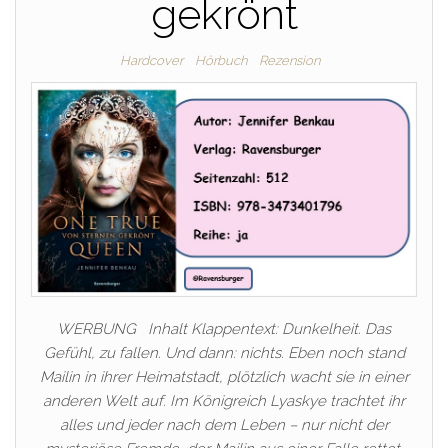
gekrönt
Hardcover
Hörbuch
Rezension
WERBUNG Inhalt Klappentext: Dunkelheit. Das
Gefühl, zu fallen. Und dann: nichts. Eben noch stand
Mailin in ihrer Heimatstadt, plötzlich wacht sie in einer
anderen Welt auf. Im Königreich Lyaskye trachtet ihr
alles und jeder nach dem Leben – nur nicht der