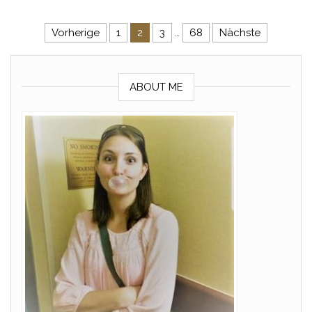
Seitennummerierung der Beitr
Vorherige
1
2
3
…
68
Nächste
ABOUT ME