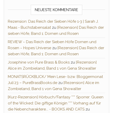
NEUESTE KOMMENTARE
Rezension: Das Reich der Sieben Höfe 1-3 | Sarah J.
Maas - Buchstabensalat
zu
[Rezension] Das Reich der
sieben Höfe, Band 1: Dornen und Rosen
REVIEW ~ Das Reich der Sieben Höfe Dornen und
Rosen ~ Hopes Universe
zu
[Rezension] Das Reich der
sieben Höfe, Band 1: Dornen und Rosen
Josephine von Pure Brass & Books
zu
[Rezension]
Alice im Zombieland, Band 1 von Gena Showalter
MONATSRÜCKBLICK/ Mein Lese- bzw. Bloggermonat
Juli´23 – PureBrassBooks.de
zu
[Rezension] Alice im
Zombieland, Band 1 von Gena Showalter
[Kurz-Rezension] Hörbuch/Fantasy *** Sporrer: Queen
of the Wicked: Die giftige Königin *** Vorhang auf für
die Nebencharaktere... - BOOKS AND CATS
zu