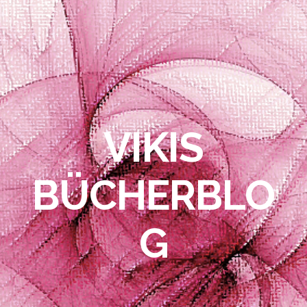
VIKIS
BÜCHERBLO
G