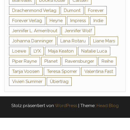
Blanvalet
bookshouse
Carlsen
Drachenmond Verlag
Dumont
Forever
Forever Verlag
Heyne
Impress
Indie
Jennifer L. Armentrout
Jennifer Wolf
Johanna Danninger
Lana Rotaru
Liane Mars
Loewe
LYX
Maja Keaton
Natalie Luca
Piper Rayne
Planet
Ravensburger
Reihe
Tanja Voosen
Teresa Sporrer
Valentina Fast
Vivien Summer
Übertrag
Stolz präsentiert von
WordPress
|
Theme:
Head Blog