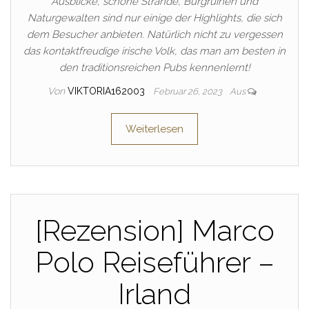
Ausblicke, schöne Strände, Burgruinen und
Naturgewalten sind nur einige der Highlights, die sich
dem Besucher anbieten. Natürlich nicht zu vergessen
das kontaktfreudige irische Volk, das man am besten in
den traditionsreichen Pubs kennenlernt!
Von
VIKTORIA162003
Februar 26, 2023
Aus
Weiterlesen
[Rezension] Marco
Polo Reiseführer –
Irland