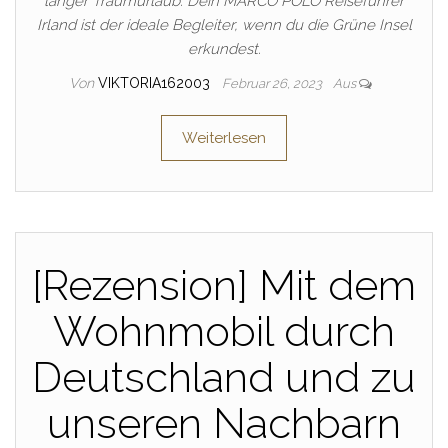
langer Traumurlaub: Dein MARCO POLO Reiseführer
Irland ist der ideale Begleiter, wenn du die Grüne Insel
erkundest.
Von
VIKTORIA162003
Februar 26, 2023
Aus
Weiterlesen
[Rezension] Mit dem
Wohnmobil durch
Deutschland und zu
unseren Nachbarn