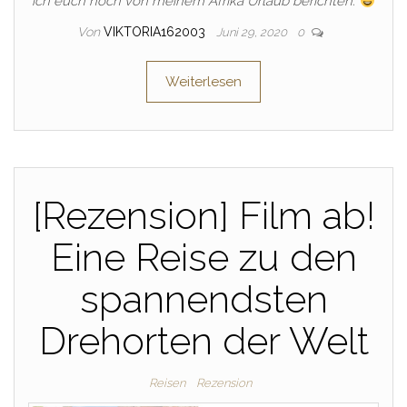
ich euch noch von meinem Afrika Urlaub berichten.
Von
VIKTORIA162003
Juni 29, 2020
0
Weiterlesen
[Rezension] Film ab!
Eine Reise zu den
spannendsten
Drehorten der Welt
Reisen
Rezension