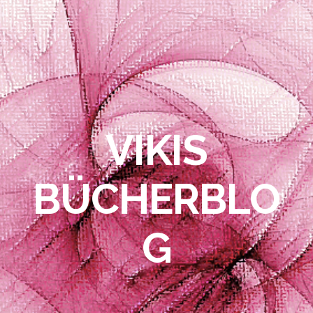
VIKIS
BÜCHERBLO
G