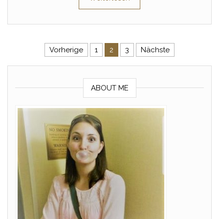
Seitennummerierung der Beitr
Vorherige
1
2
3
Nächste
ABOUT ME