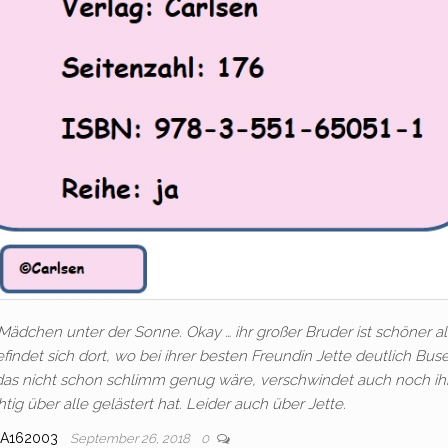
Mädchen unter der Sonne. Okay … ihr großer Bruder ist schöner als
indet sich dort, wo bei ihrer besten Freundin Jette deutlich Bus
 das nicht schon schlimm genug wäre, verschwindet auch noch ih
tig über alle gelästert hat. Leider auch über Jette.
IA162003
September 26, 2018
0