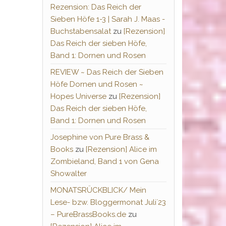
Rezension: Das Reich der
Sieben Höfe 1-3 | Sarah J. Maas -
Buchstabensalat
zu
[Rezension]
Das Reich der sieben Höfe,
Band 1: Dornen und Rosen
REVIEW ~ Das Reich der Sieben
Höfe Dornen und Rosen ~
Hopes Universe
zu
[Rezension]
Das Reich der sieben Höfe,
Band 1: Dornen und Rosen
Josephine von Pure Brass &
Books
zu
[Rezension] Alice im
Zombieland, Band 1 von Gena
Showalter
MONATSRÜCKBLICK/ Mein
Lese- bzw. Bloggermonat Juli´23
– PureBrassBooks.de
zu