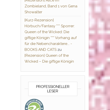
[Rezension] Alice im
Zombieland, Band 1 von Gena
Showalter
[Kurz-Rezension]
Hörbuch/Fantasy *** Sporrer:
Queen of the Wicked: Die
giftige Königin *** Vorhang auf
für die Nebencharaktere... -
BOOKS AND CATS
zu
[Rezension] Queen of the
Wicked – Die giftige Königin
PROFESSIONELLER
LESER