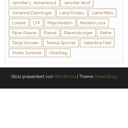
Jennifer L. Armentrout
Jennifer Wolf
Johanna Danninger
Lana Rotaru
Liane Mars
Loewe
LYX
Maja Keaton
Natalie Luca
Piper Rayne
Planet
Ravensburger
Reihe
Tanja Voosen
Teresa Sporrer
Valentina Fast
Vivien Summer
Übertrag
Stolz präsentiert von
WordPress
|
Theme:
Head Blog