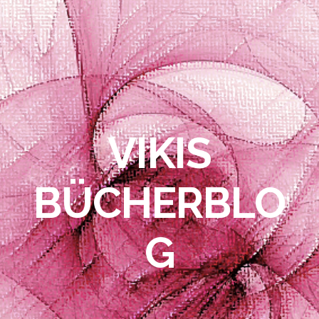
VIKIS
BÜCHERBLO
G