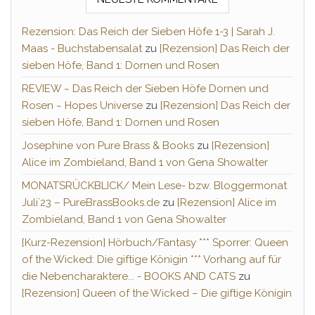
Rezension: Das Reich der Sieben Höfe 1-3 | Sarah J.
Maas - Buchstabensalat
zu
[Rezension] Das Reich der
sieben Höfe, Band 1: Dornen und Rosen
REVIEW ~ Das Reich der Sieben Höfe Dornen und
Rosen ~ Hopes Universe
zu
[Rezension] Das Reich der
sieben Höfe, Band 1: Dornen und Rosen
Josephine von Pure Brass & Books
zu
[Rezension]
Alice im Zombieland, Band 1 von Gena Showalter
MONATSRÜCKBLICK/ Mein Lese- bzw. Bloggermonat
Juli´23 – PureBrassBooks.de
zu
[Rezension] Alice im
Zombieland, Band 1 von Gena Showalter
[Kurz-Rezension] Hörbuch/Fantasy *** Sporrer: Queen
of the Wicked: Die giftige Königin *** Vorhang auf für
die Nebencharaktere... - BOOKS AND CATS
zu
[Rezension] Queen of the Wicked – Die giftige Königin