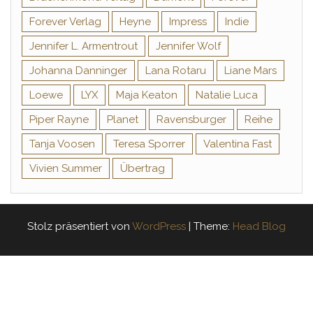
Forever Verlag
Heyne
Impress
Indie
Jennifer L. Armentrout
Jennifer Wolf
Johanna Danninger
Lana Rotaru
Liane Mars
Loewe
LYX
Maja Keaton
Natalie Luca
Piper Rayne
Planet
Ravensburger
Reihe
Tanja Voosen
Teresa Sporrer
Valentina Fast
Vivien Summer
Übertrag
Stolz präsentiert von
WordPress
|
Theme:
Head Blog