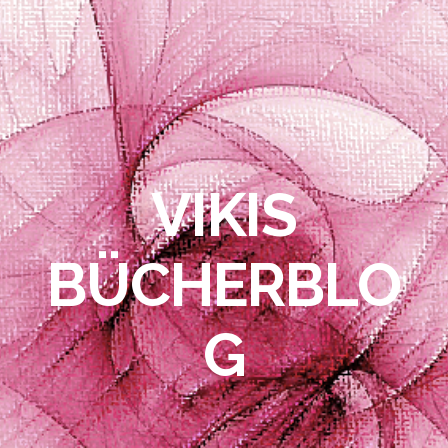
VIKIS
BÜCHERBLO
G