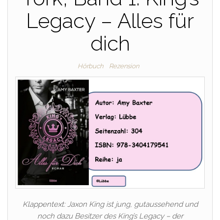
Legacy – Alles für
dich
Hörbuch
Rezension
Klappentext: Jaxon King ist jung, gutaussehend und
noch dazu Besitzer des King’s Legacy – der