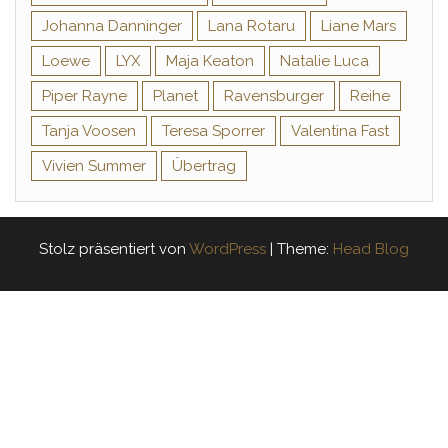
Johanna Danninger
Lana Rotaru
Liane Mars
Loewe
LYX
Maja Keaton
Natalie Luca
Piper Rayne
Planet
Ravensburger
Reihe
Tanja Voosen
Teresa Sporrer
Valentina Fast
Vivien Summer
Übertrag
Stolz präsentiert von
WordPress
|
Theme:
Head Blog