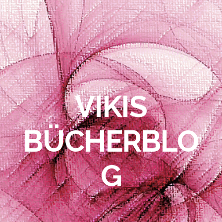
VIKIS
BÜCHERBLO
G