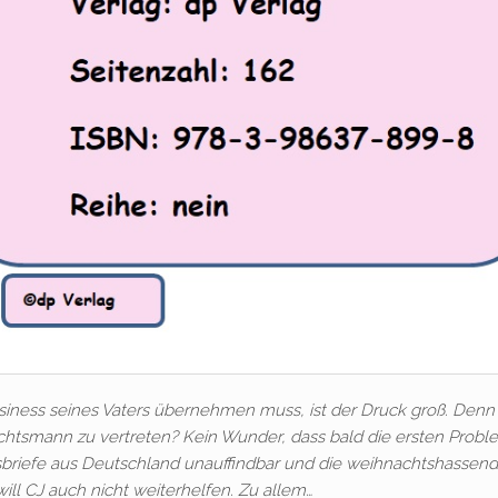
ness seines Vaters übernehmen muss, ist der Druck groß. Denn
htsmann zu vertreten? Kein Wunder, dass bald die ersten Prob
sbriefe aus Deutschland unauffindbar und die weihnachtshassen
ill CJ auch nicht weiterhelfen. Zu allem…