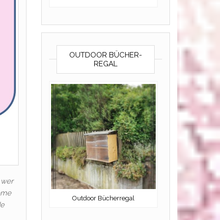
OUTDOOR BÜCHER-
REGAL
 wer
leme
Outdoor Bücherregal
de