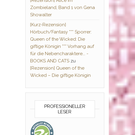
[Rezension] Alice im
Zombieland, Band 1 von Gena
Showalter
[Kurz-Rezension]
Hörbuch/Fantasy *** Sporrer:
Queen of the Wicked: Die
giftige Königin *** Vorhang auf
für die Nebencharaktere... -
BOOKS AND CATS
zu
[Rezension] Queen of the
Wicked – Die giftige Königin
PROFESSIONELLER
LESER