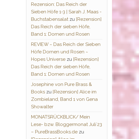
Rezension: Das Reich der
Sieben Höfe 1-3 | Sarah J. Maas -
Buchstabensalat
zu
[Rezension]
Das Reich der sieben Höfe,
Band 1: Dornen und Rosen
REVIEW ~ Das Reich der Sieben
Höfe Dornen und Rosen ~
Hopes Universe
zu
[Rezension]
Das Reich der sieben Höfe,
Band 1: Dornen und Rosen
Josephine von Pure Brass &
Books
zu
[Rezension] Alice im
Zombieland, Band 1 von Gena
Showalter
MONATSRÜCKBLICK/ Mein
Lese- bzw. Bloggermonat Juli´23
– PureBrassBooks.de
zu