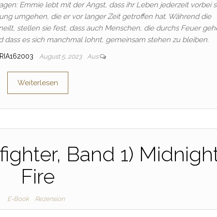
gen: Emmie lebt mit der Angst, dass ihr Leben jederzeit vorbei s
ung umgehen, die er vor langer Zeit getroffen hat. Während die
lt, stellen sie fest, dass auch Menschen, die durchs Feuer geh
d dass es sich manchmal lohnt, gemeinsam stehen zu bleiben.
RIA162003
August 5, 2023
Aus
Weiterlesen
fighter, Band 1) Midnigh
Fire
E-Book
Rezension