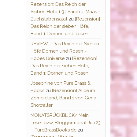
Rezension: Das Reich der
Sieben Höfe 1-3 | Sarah J. Maas -
Buchstabensalat
zu
[Rezension]
Das Reich der sieben Höfe,
Band 1: Dornen und Rosen
REVIEW ~ Das Reich der Sieben
Höfe Dornen und Rosen ~
Hopes Universe
zu
[Rezension]
Das Reich der sieben Höfe,
Band 1: Dornen und Rosen
Josephine von Pure Brass &
Books
zu
[Rezension] Alice im
Zombieland, Band 1 von Gena
Showalter
MONATSRÜCKBLICK/ Mein
Lese- bzw. Bloggermonat Juli´23
– PureBrassBooks.de
zu