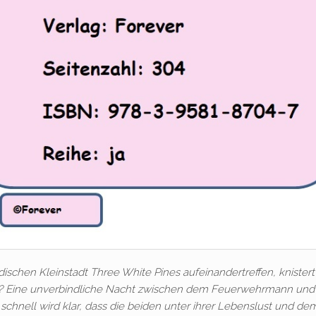
ischen Kleinstadt Three White Pines aufeinandertreffen, knistert
t? Eine unverbindliche Nacht zwischen dem Feuerwehrmann und
 schnell wird klar, dass die beiden unter ihrer Lebenslust und de