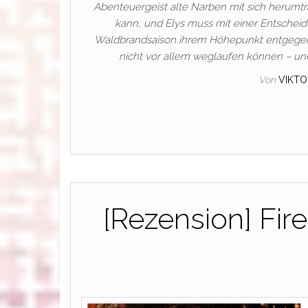
Abenteuergeist alte Narben mit sich herumtra
kann, und Elys muss mit einer Entscheid
Waldbrandsaison ihrem Höhepunkt entgegenei
nicht vor allem weglaufen können – un
Von
VIKTO
[Rezension] Fire