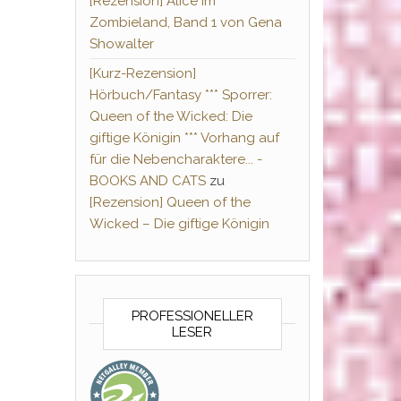
[Rezension] Alice im
Zombieland, Band 1 von Gena
Showalter
[Kurz-Rezension]
Hörbuch/Fantasy *** Sporrer:
Queen of the Wicked: Die
giftige Königin *** Vorhang auf
für die Nebencharaktere... -
BOOKS AND CATS
zu
[Rezension] Queen of the
Wicked – Die giftige Königin
PROFESSIONELLER
LESER