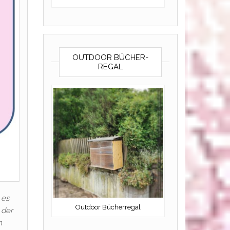
OUTDOOR BÜCHER-
REGAL
 es
Outdoor Bücherregal
 der
m