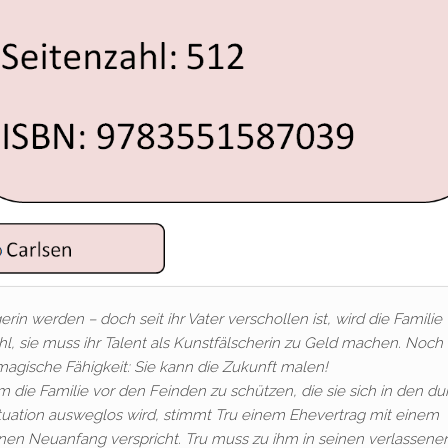
erin werden – doch seit ihr Vater verschollen ist, wird die Familie
hl, sie muss ihr Talent als Kunstfälscherin zu Geld machen. Noch
 magische Fähigkeit: Sie kann die Zukunft malen!
um die Familie vor den Feinden zu schützen, die sie sich in den d
ituation ausweglos wird, stimmt Tru einem Ehevertrag mit einem
inen Neuanfang verspricht. Tru muss zu ihm in seinen verlassene