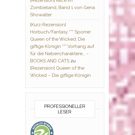
[Rezension] Alice im
Zombieland, Band 1 von Gena
Showalter
[Kurz-Rezension]
Hörbuch/Fantasy *** Sporrer:
Queen of the Wicked: Die
giftige Königin *** Vorhang auf
für die Nebencharaktere... -
BOOKS AND CATS
zu
[Rezension] Queen of the
Wicked – Die giftige Königin
PROFESSIONELLER
LESER