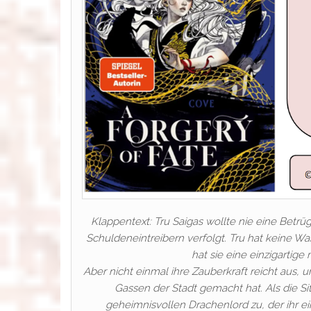
Klappentext: Tru Saigas wollte nie eine Betrüg
Schuldeneintreibern verfolgt. Tru hat keine Wa
hat sie eine einzigartige
Aber nicht einmal ihre Zauberkraft reicht aus, 
Gassen der Stadt gemacht hat. Als die S
geheimnisvollen Drachenlord zu, der ihr e