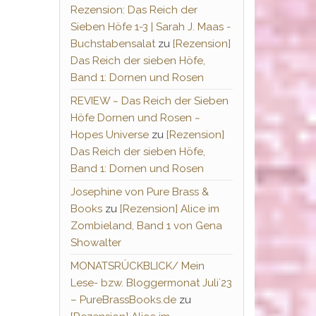
Rezension: Das Reich der
Sieben Höfe 1-3 | Sarah J. Maas -
Buchstabensalat
zu
[Rezension]
Das Reich der sieben Höfe,
Band 1: Dornen und Rosen
REVIEW ~ Das Reich der Sieben
Höfe Dornen und Rosen ~
Hopes Universe
zu
[Rezension]
Das Reich der sieben Höfe,
Band 1: Dornen und Rosen
Josephine von Pure Brass &
Books
zu
[Rezension] Alice im
Zombieland, Band 1 von Gena
Showalter
MONATSRÜCKBLICK/ Mein
Lese- bzw. Bloggermonat Juli´23
– PureBrassBooks.de
zu