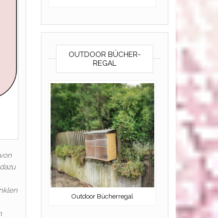
OUTDOOR BÜCHER-
REGAL
 von
 dazu
unklen
Outdoor Bücherregal
n