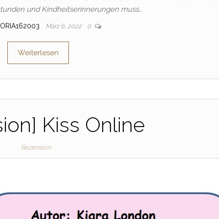
zstunden und Kindheitserinnerungen muss…
TORIA162003
März 6, 2022
0
Weiterlesen
ion] Kiss Online
Rezension