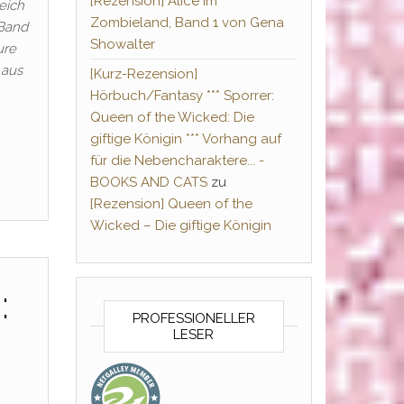
[Rezension] Alice im
eich
Zombieland, Band 1 von Gena
-Band
Showalter
ure
 aus
[Kurz-Rezension]
Hörbuch/Fantasy *** Sporrer:
Queen of the Wicked: Die
giftige Königin *** Vorhang auf
für die Nebencharaktere... -
BOOKS AND CATS
zu
[Rezension] Queen of the
Wicked – Die giftige Königin
:
PROFESSIONELLER
LESER