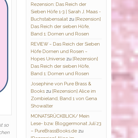
Rezension: Das Reich der
Sieben Höfe 1-3 | Sarah J. Maas -
Buchstabensalat
zu
[Rezension]
Das Reich der sieben Höfe,
Band 1: Dornen und Rosen
REVIEW ~ Das Reich der Sieben
Höfe Dornen und Rosen ~
Hopes Universe
zu
[Rezension]
Das Reich der sieben Höfe,
Band 1: Dornen und Rosen
Josephine von Pure Brass &
Books
zu
[Rezension] Alice im
Zombieland, Band 1 von Gena
Showalter
MONATSRÜCKBLICK/ Mein
Lese- bzw. Bloggermonat Juli´23
st so
– PureBrassBooks.de
zu
schen