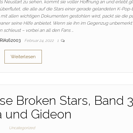
 Neustart zu sehen, kommt sie voller Hoffnung an und erlebt gl
überflutet, die alle auf die Stars einer gerade gelandeten K-Pop
e mit allen wichtigen Dokumenten gestohlen wird, packt sie die p
reaner seine Hilfe anbietet. Wenn sie ihn im Gegenzug unbemerkt
 schleust – vorbei an all den Fans …
RIA162003
Februar 24, 2022
1
Weiterlesen
se Broken Stars, Band 3
a und Gideon
Uncategorized