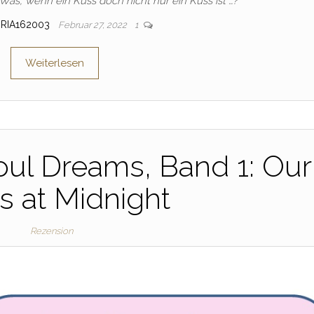
Was, wenn ein Kuss doch nicht nur ein Kuss ist …?
ORIA162003
Februar 27, 2022
1
Weiterlesen
oul Dreams, Band 1: Our
s at Midnight
Rezension