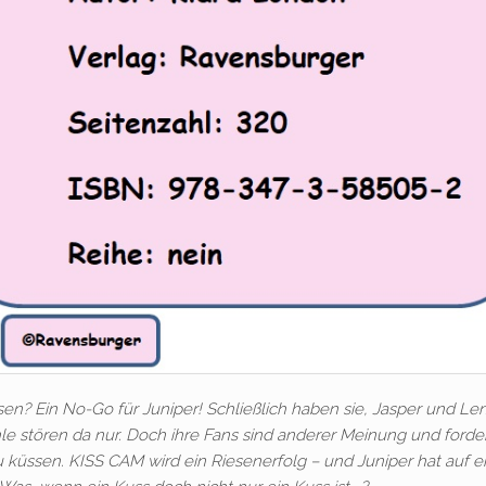
en? Ein No-Go für Juniper! Schließlich haben sie, Jasper und Le
le stören da nur. Doch ihre Fans sind anderer Meinung und forde
 küssen. KISS CAM wird ein Riesenerfolg – und Juniper hat auf e