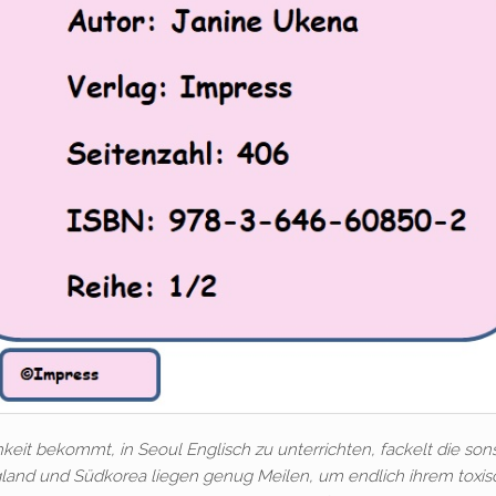
hkeit bekommt, in Seoul Englisch zu unterrichten, fackelt die son
gland und Südkorea liegen genug Meilen, um endlich ihrem toxi