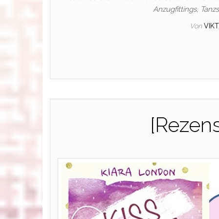
Anzugfittings, Tan
Von
VIK
[Rezens