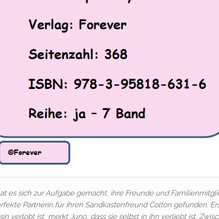
 es sich zur Aufgabe gemacht, ihre Freunde und Familienmitgli
rfekte Partnerin für ihren Sandkastenfreund Colton gefunden. Ers
 verlobt ist, merkt Juno, dass sie selbst in ihn verliebt ist. Zwis