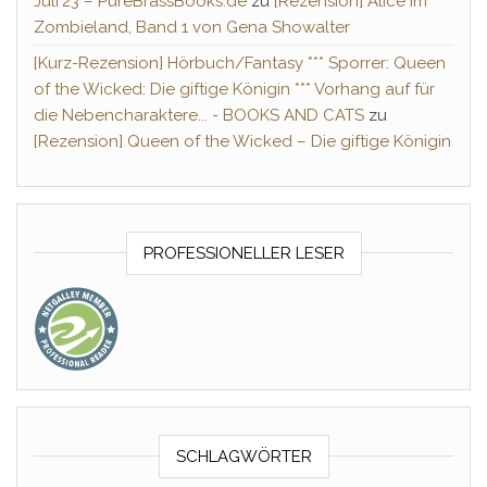
Juli´23 – PureBrassBooks.de
zu
[Rezension] Alice im
Zombieland, Band 1 von Gena Showalter
[Kurz-Rezension] Hörbuch/Fantasy *** Sporrer: Queen
of the Wicked: Die giftige Königin *** Vorhang auf für
die Nebencharaktere... - BOOKS AND CATS
zu
[Rezension] Queen of the Wicked – Die giftige Königin
PROFESSIONELLER LESER
SCHLAGWÖRTER