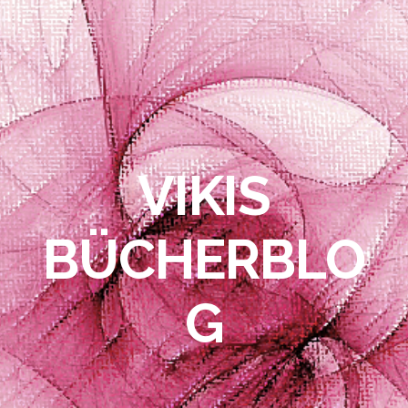
VIKIS
BÜCHERBLO
G