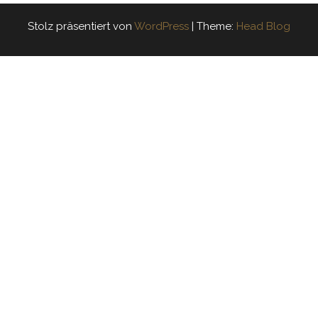
Stolz präsentiert von
WordPress
|
Theme:
Head Blog