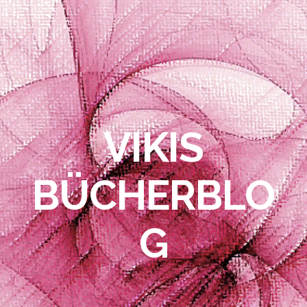
VIKIS
BÜCHERBLO
G