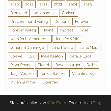
2020
2021
2022
2023
2024
2025
Blanvalet
bookshouse
Carlsen
Drachenmond Verlag
Dumont
Forever
Forever Verlag
Heyne
Impress
Indie
Jennifer L. Armentrout
Jennifer Wolf
Johanna Danninger
Lana Rotaru
Liane Mars
Loewe
LYX
Maja Keaton
Natalie Luca
Piper Rayne
Planet
Ravensburger
Reihe
Tanja Voosen
Teresa Sporrer
Valentina Fast
Vivien Summer
Übertrag
Stolz präsentiert von
WordPress
|
Theme:
Head Blog