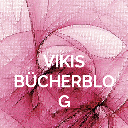
VIKIS
BÜCHERBLO
G