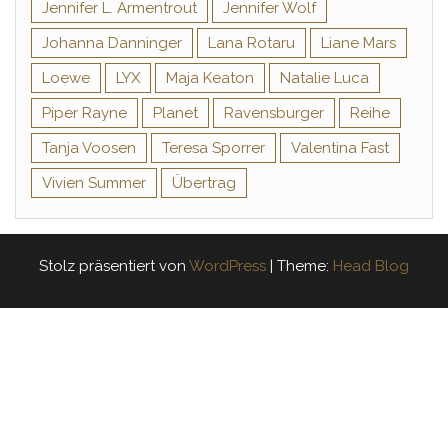
Jennifer L. Armentrout
Jennifer Wolf
Johanna Danninger
Lana Rotaru
Liane Mars
Loewe
LYX
Maja Keaton
Natalie Luca
Piper Rayne
Planet
Ravensburger
Reihe
Tanja Voosen
Teresa Sporrer
Valentina Fast
Vivien Summer
Übertrag
Stolz präsentiert von
WordPress
|
Theme:
Head Blog