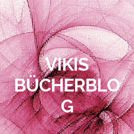
VIKIS
BÜCHERBLO
G