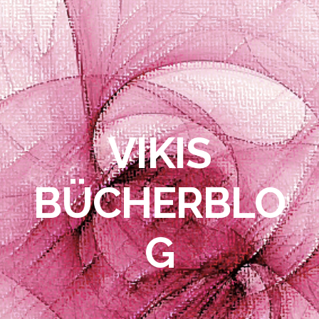
VIKIS
BÜCHERBLO
G