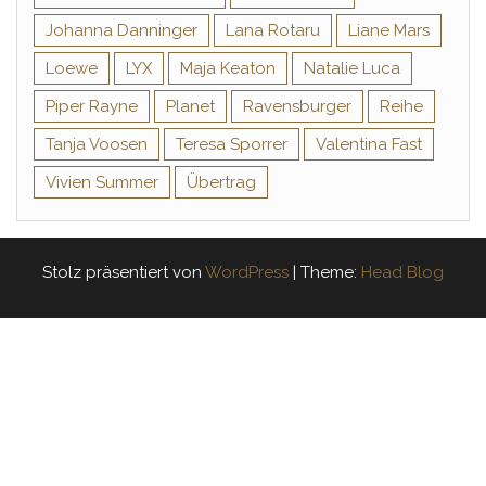
Johanna Danninger
Lana Rotaru
Liane Mars
Loewe
LYX
Maja Keaton
Natalie Luca
Piper Rayne
Planet
Ravensburger
Reihe
Tanja Voosen
Teresa Sporrer
Valentina Fast
Vivien Summer
Übertrag
Stolz präsentiert von
WordPress
|
Theme:
Head Blog