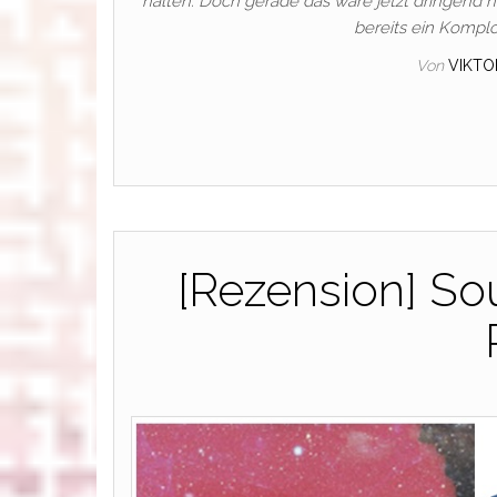
halten. Doch gerade das wäre jetzt dringend n
bereits ein Komplo
Von
VIKTO
[Rezension] So