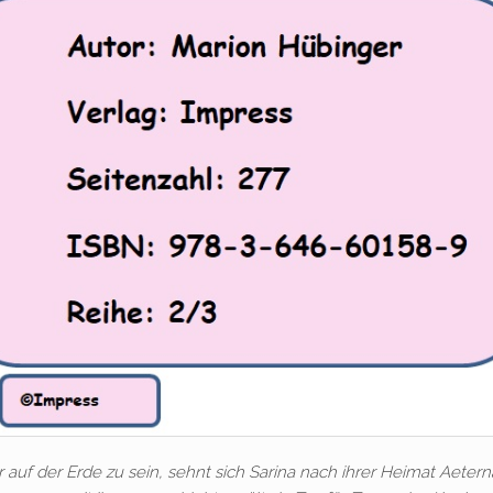
 auf der Erde zu sein, sehnt sich Sarina nach ihrer Heimat Aeter