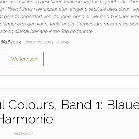
age, was mit ihnen geschieht, quält sie Tag für Tag mehr. Als dan
 Hilferuf ihres Heimatplaneten eingeht, setzt sie alles daran, sof
t gerade begeistert von der Idee, denn er will sie um keinen Prei
cht länger ertragen kann, lenkt er ein. Gemeinsam machen sie sich 
 schon einmal beinahe ihren Tod bedeutete …
RIA162003
Januar 26, 2023
Aus
Weiterlesen
l Colours, Band 1: Blau
Harmonie
Rezension