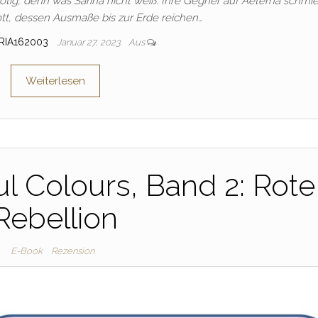
ötig, denn was Sarina nicht weiß: Ihre Gegner auf Aeterna schmi
tt, dessen Ausmaße bis zur Erde reichen…
RIA162003
Januar 27, 2023
Aus
Weiterlesen
ul Colours, Band 2: Rote
Rebellion
E-Book
Rezension