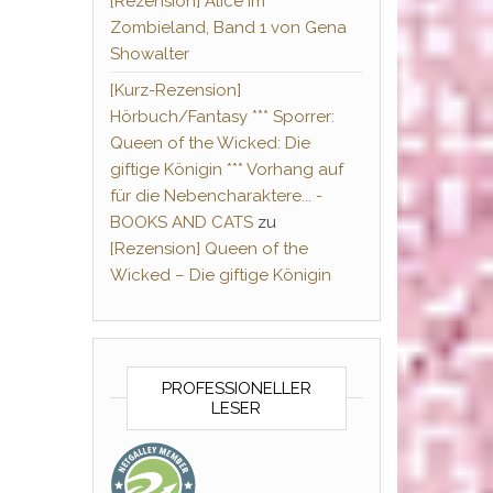
[Rezension] Alice im
Zombieland, Band 1 von Gena
Showalter
[Kurz-Rezension]
Hörbuch/Fantasy *** Sporrer:
Queen of the Wicked: Die
giftige Königin *** Vorhang auf
für die Nebencharaktere... -
BOOKS AND CATS
zu
[Rezension] Queen of the
Wicked – Die giftige Königin
PROFESSIONELLER
LESER