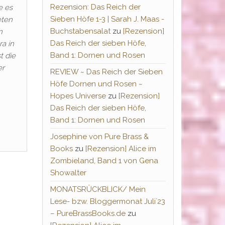
Rezension: Das Reich der
e es
Sieben Höfe 1-3 | Sarah J. Maas -
eten
Buchstabensalat
zu
[Rezension]
n
Das Reich der sieben Höfe,
ra in
Band 1: Dornen und Rosen
t die
er
REVIEW ~ Das Reich der Sieben
Höfe Dornen und Rosen ~
Hopes Universe
zu
[Rezension]
Das Reich der sieben Höfe,
Band 1: Dornen und Rosen
Josephine von Pure Brass &
Books
zu
[Rezension] Alice im
Zombieland, Band 1 von Gena
Showalter
MONATSRÜCKBLICK/ Mein
Lese- bzw. Bloggermonat Juli´23
– PureBrassBooks.de
zu