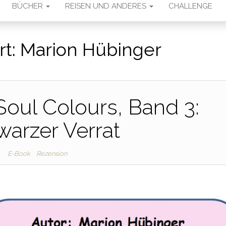
BÜCHER
REISEN UND ANDERES
CHALLENGE
rt:
Marion Hübinger
Soul Colours, Band 3:
arzer Verrat
E-Book
Rezension