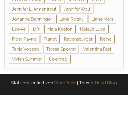
Jennifer L. Armentrout
Jennifer Wolf
Johanna Danninger
Lana Rotaru
Liane Mars
Loewe
LYX
Maja Keaton
Natalie Luca
Piper Rayne
Planet
Ravensburger
Reihe
Tanja Voosen
Teresa Sporrer
Valentina Fast
Vivien Summer
Übertrag
Stolz präsentiert von
WordPress
|
Theme:
Head Blog