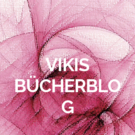
VIKIS
BÜCHERBLO
G