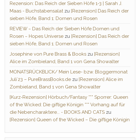
Rezension: Das Reich der Sieben Höfe 1-3 | Sarah J.
Maas - Buchstabensalat
zu
[Rezension] Das Reich der
sieben Höfe, Band 1: Dornen und Rosen
REVIEW ~ Das Reich der Sieben Höfe Dornen und
Rosen ~ Hopes Universe
zu
[Rezension] Das Reich der
sieben Höfe, Band 1: Dornen und Rosen
Josephine von Pure Brass & Books
zu
[Rezension]
Alice im Zombieland, Band 1 von Gena Showalter
MONATSRÜCKBLICK/ Mein Lese- bzw. Bloggermonat
Juli´23 – PureBrassBooks.de
zu
[Rezension] Alice im
Zombieland, Band 1 von Gena Showalter
[Kurz-Rezension] Hörbuch/Fantasy *** Sporrer: Queen
of the Wicked: Die giftige Königin *** Vorhang auf für
die Nebencharaktere... - BOOKS AND CATS
zu
[Rezension] Queen of the Wicked – Die giftige Königin