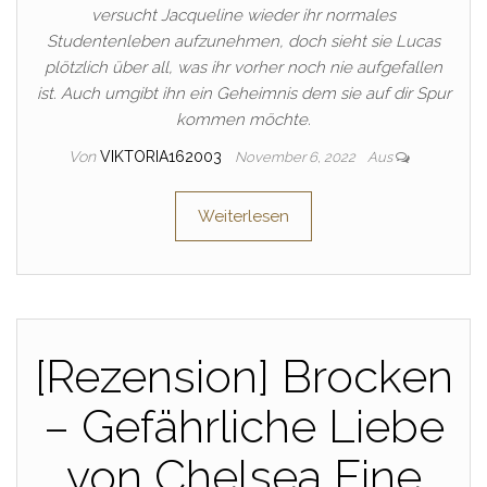
versucht Jacqueline wieder ihr normales
Studentenleben aufzunehmen, doch sieht sie Lucas
plötzlich über all, was ihr vorher noch nie aufgefallen
ist. Auch umgibt ihn ein Geheimnis dem sie auf dir Spur
kommen möchte.
Von
VIKTORIA162003
November 6, 2022
Aus
Weiterlesen
[Rezension] Brocken
– Gefährliche Liebe
von Chelsea Fine