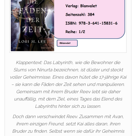
Klappentext: Das Labyrinth, wie die Bewohner die
Slums von Ninurta bezeichnen, ist düster und steckt
voller Geheimnisse. Eines davon hütet die 17-jährige Kai
– sie kann die Fäden der Zeit sehen und manipulieren.
Gemeinsam mit ihrem Bruder Reev lebt sie daher
unauffällig, mit dem Ziel, eines Tages das Elend des
Labyrinths hinter sich zu lassen.
Doch dann verschwindet Reev. Zusammen mit Avan,
ihrem einzigen Freund, setzt Kai alles daran, ihren
Bruder zu finden. Selbst wenn sie dafür ihr Geheimnis