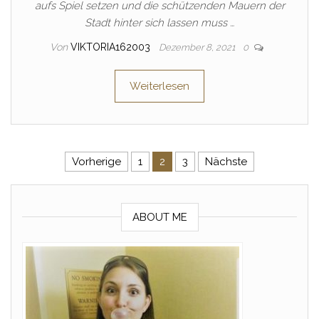
aufs Spiel setzen und die schützenden Mauern der
Stadt hinter sich lassen muss …
Von
VIKTORIA162003
Dezember 8, 2021
0
Weiterlesen
Seitennummerierung der Beitr
Vorherige
1
2
3
Nächste
ABOUT ME