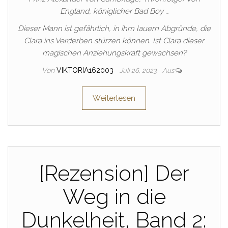
England, königlicher Bad Boy …
Dieser Mann ist gefährlich, in ihm lauern Abgründe, die
Clara ins Verderben stürzen können. Ist Clara dieser
magischen Anziehungskraft gewachsen?
Von
VIKTORIA162003
Juli 26, 2023
Aus
Weiterlesen
[Rezension] Der
Weg in die
Dunkelheit, Band 2: