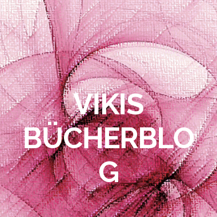
VIKIS
BÜCHERBLO
G