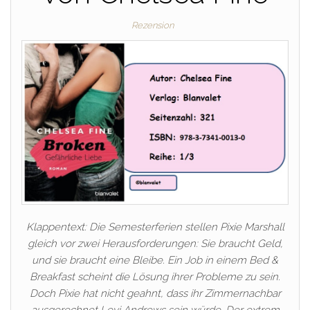
Rezension
Klappentext: Die Semesterferien stellen Pixie Marshall
gleich vor zwei Herausforderungen: Sie braucht Geld,
und sie braucht eine Bleibe. Ein Job in einem Bed &
Breakfast scheint die Lösung ihrer Probleme zu sein.
Doch Pixie hat nicht geahnt, dass ihr Zimmernachbar