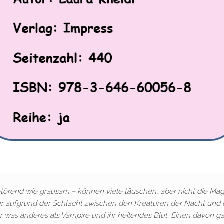
törend wie grausam – können viele täuschen, aber nicht die Mag
uder aufgrund der Schlacht zwischen den Kreaturen der Nacht und
hr was anderes als Vampire und ihr heilendes Blut. Einen davon g