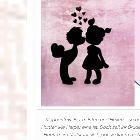
Klappentext: Feen, Elfen und Hexen – so be
Hunter wie Harper eine ist. Doch seit ihr Br
Huntern im Rollstuhl sitzt, jagt sie kaum me