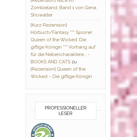
[Rezension] Alice im
Zombieland, Band 1 von Gena
Showalter
[Kurz-Rezension]
Hörbuch/Fantasy *** Sporrer:
Queen of the Wicked: Die
giftige Königin *** Vorhang auf
für die Nebencharaktere... -
BOOKS AND CATS
zu
[Rezension] Queen of the
Wicked – Die giftige Königin
PROFESSIONELLER
LESER