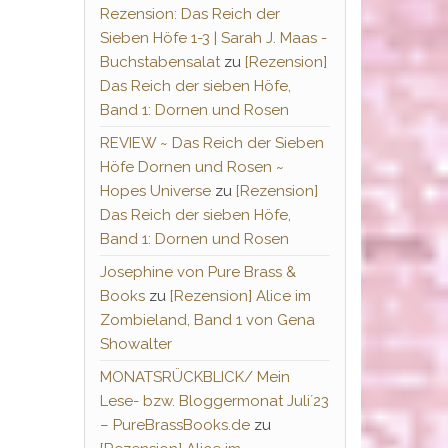
Rezension: Das Reich der
Sieben Höfe 1-3 | Sarah J. Maas -
Buchstabensalat
zu
[Rezension]
Das Reich der sieben Höfe,
Band 1: Dornen und Rosen
REVIEW ~ Das Reich der Sieben
Höfe Dornen und Rosen ~
Hopes Universe
zu
[Rezension]
Das Reich der sieben Höfe,
Band 1: Dornen und Rosen
Josephine von Pure Brass &
Books
zu
[Rezension] Alice im
Zombieland, Band 1 von Gena
Showalter
MONATSRÜCKBLICK/ Mein
Lese- bzw. Bloggermonat Juli´23
– PureBrassBooks.de
zu