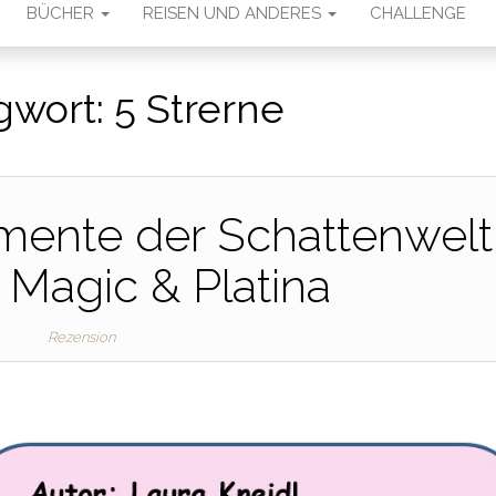
BÜCHER
REISEN UND ANDERES
CHALLENGE
gwort:
5 Strerne
mente der Schattenwelt
 Magic & Platina
Rezension