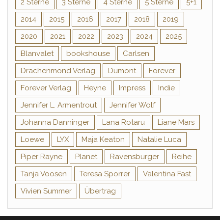
2 Sterne
3 Sterne
4 Sterne
5 Sterne
5+1
2014
2015
2016
2017
2018
2019
2020
2021
2022
2023
2024
2025
Blanvalet
bookshouse
Carlsen
Drachenmond Verlag
Dumont
Forever
Forever Verlag
Heyne
Impress
Indie
Jennifer L. Armentrout
Jennifer Wolf
Johanna Danninger
Lana Rotaru
Liane Mars
Loewe
LYX
Maja Keaton
Natalie Luca
Piper Rayne
Planet
Ravensburger
Reihe
Tanja Voosen
Teresa Sporrer
Valentina Fast
Vivien Summer
Übertrag