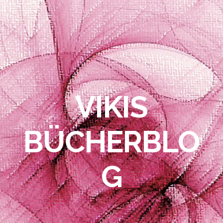
VIKIS
BÜCHERBLO
G