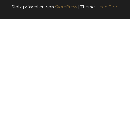
Stolz präsentiert von
WordPress
|
Theme:
Head Blog