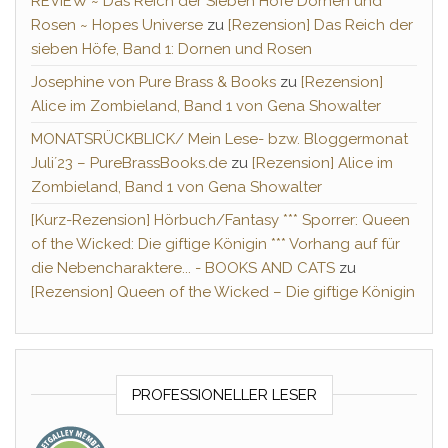
REVIEW ~ Das Reich der Sieben Höfe Dornen und
Rosen ~ Hopes Universe
zu
[Rezension] Das Reich der
sieben Höfe, Band 1: Dornen und Rosen
Josephine von Pure Brass & Books
zu
[Rezension]
Alice im Zombieland, Band 1 von Gena Showalter
MONATSRÜCKBLICK/ Mein Lese- bzw. Bloggermonat
Juli´23 – PureBrassBooks.de
zu
[Rezension] Alice im
Zombieland, Band 1 von Gena Showalter
[Kurz-Rezension] Hörbuch/Fantasy *** Sporrer: Queen
of the Wicked: Die giftige Königin *** Vorhang auf für
die Nebencharaktere... - BOOKS AND CATS
zu
[Rezension] Queen of the Wicked – Die giftige Königin
PROFESSIONELLER LESER