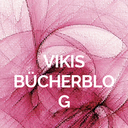
VIKIS
BÜCHERBLO
G