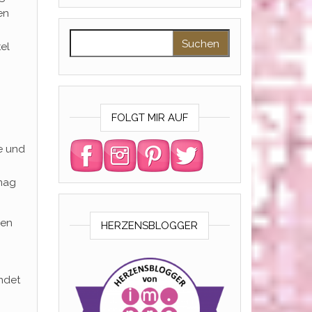
en
Suchen nach:
tel
FOLGT MIR AUF
e und
 mag
ben
HERZENSBLOGGER
indet