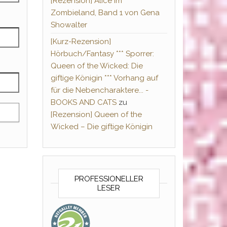
[Rezension] Alice im
Zombieland, Band 1 von Gena
Showalter
[Kurz-Rezension]
Hörbuch/Fantasy *** Sporrer:
Queen of the Wicked: Die
giftige Königin *** Vorhang auf
für die Nebencharaktere... -
BOOKS AND CATS
zu
[Rezension] Queen of the
Wicked – Die giftige Königin
PROFESSIONELLER
LESER