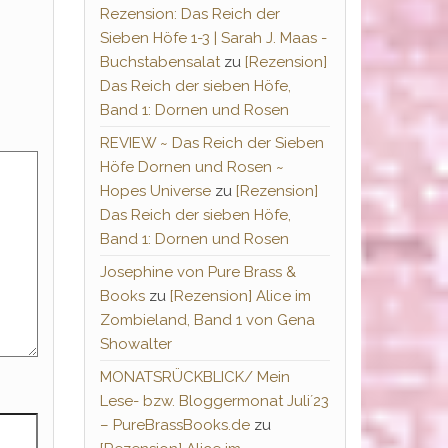
Rezension: Das Reich der
Sieben Höfe 1-3 | Sarah J. Maas -
Buchstabensalat
zu
[Rezension]
Das Reich der sieben Höfe,
Band 1: Dornen und Rosen
REVIEW ~ Das Reich der Sieben
Höfe Dornen und Rosen ~
Hopes Universe
zu
[Rezension]
Das Reich der sieben Höfe,
Band 1: Dornen und Rosen
Josephine von Pure Brass &
Books
zu
[Rezension] Alice im
Zombieland, Band 1 von Gena
Showalter
MONATSRÜCKBLICK/ Mein
Lese- bzw. Bloggermonat Juli´23
– PureBrassBooks.de
zu