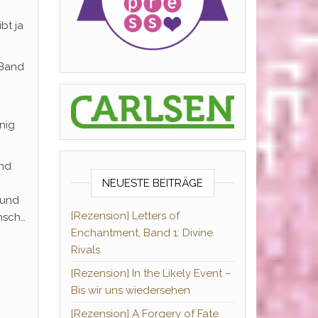
g
bt ja
 Band
nig
und
NEUESTE BEITRÄGE
h und
[Rezension] Letters of
ensch…
Enchantment, Band 1: Divine
Rivals
[Rezension] In the Likely Event –
Bis wir uns wiedersehen
[Rezension] A Forgery of Fate