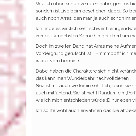
Wie ich oben schon verraten habe, geht es hier
sondern ist Live beim geschehen dabei. So bef
auch noch Arras, den man ja auch schon im er
Ich finde es wirklich sehr schwer hier irgendwi
immer zur nächsten Szene hin gefiebert um me
Doch im zweiten Band hat Arras meine Aufmer
Vordergrund gerutscht ist… Hmmmppfff ich m
weiter vorn bei mir ;).
Dabei haben die Charaktere sich nicht veränder
das kann man Wunderbahr nachvollziehen.
Nea ist mir auch weiterhin sehr lieb, denn sie ha
auch mitfühlend. Sie ist nicht Rundum ein „Per
wie ich mich entschieden würde ;D nur eben viel
Ich sollte wohl auch erwähnen das die altbeka