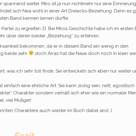
 spannend weiter. Miro ist ja nun nichtmehr nur eine Erinnerun
indet sich Nea wohl in einer Art Dreiecks-Beziehung. Denn es gi
sten Band kennen lernen durfte.
e Partei zu ergreifen :D. Bei Miros Geschichte habe ich im ersten
hr über deren beider „Beziehung“ zu erfahren.
ksamkeit bekommen, da er in diesem Band ein wenig in den
ag beide sehr
doch Arras hat die Nase doch noch in klein we
t, was ich sehr toll finde. Sie entwickeln sich eben nur weiter 
t einfach eine ehrliche Art. Sie kann zickig sein, nett, egoistisc
fekter“ Charakter sondern verhält sich eher wie ein normaler M
, viel Mutiger!
nnten Charaktere auch wieder im Buch dabei sind ;).
Fazit