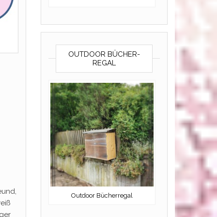
OUTDOOR BÜCHER-
REGAL
eund,
Outdoor Bücherregal
weiß
ger