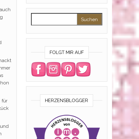
 auch
Suchen nach:
ng
d
FOLGT MIR AUF
hackt
immer
as
schon
.
HERZENSBLOGGER
 für
tück
 und
n