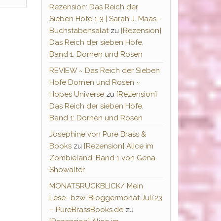
Rezension: Das Reich der
Sieben Höfe 1-3 | Sarah J. Maas -
Buchstabensalat
zu
[Rezension]
Das Reich der sieben Höfe,
Band 1: Dornen und Rosen
REVIEW ~ Das Reich der Sieben
Höfe Dornen und Rosen ~
Hopes Universe
zu
[Rezension]
Das Reich der sieben Höfe,
Band 1: Dornen und Rosen
Josephine von Pure Brass &
Books
zu
[Rezension] Alice im
Zombieland, Band 1 von Gena
Showalter
MONATSRÜCKBLICK/ Mein
Lese- bzw. Bloggermonat Juli´23
– PureBrassBooks.de
zu