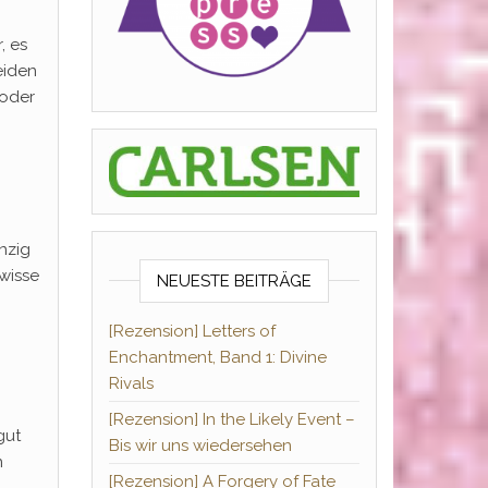
, es
eiden
 oder
nzig
wisse
NEUESTE BEITRÄGE
[Rezension] Letters of
Enchantment, Band 1: Divine
Rivals
[Rezension] In the Likely Event –
gut
Bis wir uns wiedersehen
n
[Rezension] A Forgery of Fate