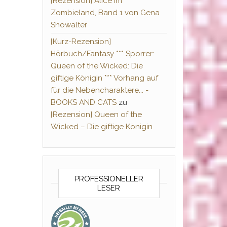
[Rezension] Alice im
Zombieland, Band 1 von Gena
Showalter
[Kurz-Rezension]
Hörbuch/Fantasy *** Sporrer:
Queen of the Wicked: Die
giftige Königin *** Vorhang auf
für die Nebencharaktere... -
BOOKS AND CATS
zu
[Rezension] Queen of the
Wicked – Die giftige Königin
PROFESSIONELLER
LESER