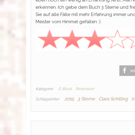
eben noch ein wenig an Erfahrung fehlt. Man 
erkennen. Ich gebe dem Buch 3 Sterne und fre
Sie auf alle Fälle mit mehr Erfahrung immer u
Meister vom Himmel gefallen ;).
tei
Kategorie
E-Book
Rezension
2015
3 Sterne
Clara Schilling
I
Schlagwörter