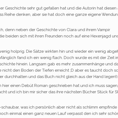
r Geschichte sehr gut gefallen hat und die Autorin hat diesen
 Biss Reihe denken, aber sie hat doch eine ganze eigene Wendu
uch, denn neben der Geschichte von Clara und ihrem Vampir
ie beiden sich mit ihren Freunden noch auf eine Hexenjagd un
enig holprig. Die Sätze wirkten hin und wieder ein wenig abge
änglich fand ich ein wenig flach. Doch wurde es mit der Zeit 
 Geschichte hinein. Langsam gab es mehr zusammenhänge und d
te nicht den Boden der Tiefen erreicht ;D aber es taucht doch 
er durchhalten und das Buch nicht gleich aus der Hand legen!)
n hier einen Debüt Roman geschrieben hat und ich muss sagen,
ht und ich bin mir sicher das ihre nächsten Bücher Stück für S
-schaubar, was ich persönlich aber nicht als schlimm empfinde
noch einmal einen ganz neuen Lauf verpasst den ich sehr schö