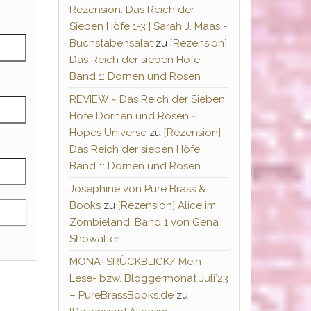
Rezension: Das Reich der
Sieben Höfe 1-3 | Sarah J. Maas -
Buchstabensalat
zu
[Rezension]
Das Reich der sieben Höfe,
Band 1: Dornen und Rosen
REVIEW ~ Das Reich der Sieben
Höfe Dornen und Rosen ~
Hopes Universe
zu
[Rezension]
Das Reich der sieben Höfe,
Band 1: Dornen und Rosen
Josephine von Pure Brass &
Books
zu
[Rezension] Alice im
Zombieland, Band 1 von Gena
Showalter
MONATSRÜCKBLICK/ Mein
Lese- bzw. Bloggermonat Juli´23
– PureBrassBooks.de
zu