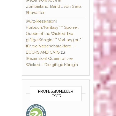
[Rezension] Alice im
Zombieland, Band 1 von Gena
Showalter
[Kurz-Rezension]
Hörbuch/Fantasy *** Sporrer:
Queen of the Wicked: Die
giftige Königin *** Vorhang auf
für die Nebencharaktere... -
BOOKS AND CATS
zu
[Rezension] Queen of the
Wicked – Die giftige Königin
PROFESSIONELLER
LESER