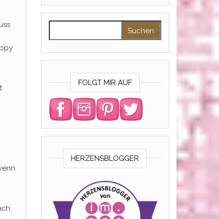
uss
Suchen nach:
appy
FOLGT MIR AUF
t
HERZENSBLOGGER
 wenn
ach