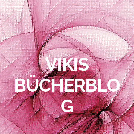
VIKIS
BÜCHERBLO
G