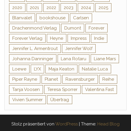
2020
2021
2022
2023
2024
2025
Blanvalet
bookshouse
Carlsen
Drachenmond Verlag
Dumont
Forever
Forever Verlag
Heyne
Impress
Indie
Jennifer L. Armentrout
Jennifer Wolf
Johanna Danninger
Lana Rotaru
Liane Mars
Loewe
LYX
Maja Keaton
Natalie Luca
Piper Rayne
Planet
Ravensburger
Reihe
Tanja Voosen
Teresa Sporrer
Valentina Fast
Vivien Summer
Übertrag
Stolz präsentiert von
WordPress
|
Theme:
Head Blog