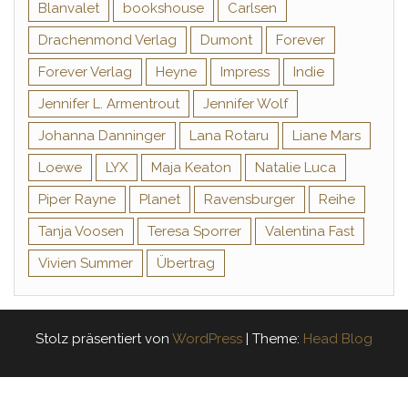
Blanvalet
bookshouse
Carlsen
Drachenmond Verlag
Dumont
Forever
Forever Verlag
Heyne
Impress
Indie
Jennifer L. Armentrout
Jennifer Wolf
Johanna Danninger
Lana Rotaru
Liane Mars
Loewe
LYX
Maja Keaton
Natalie Luca
Piper Rayne
Planet
Ravensburger
Reihe
Tanja Voosen
Teresa Sporrer
Valentina Fast
Vivien Summer
Übertrag
Stolz präsentiert von
WordPress
|
Theme:
Head Blog