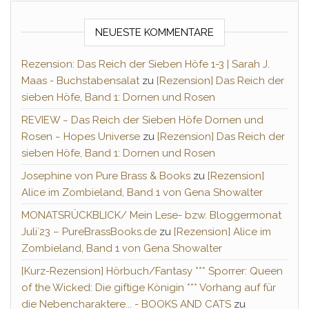
NEUESTE KOMMENTARE
Rezension: Das Reich der Sieben Höfe 1-3 | Sarah J.
Maas - Buchstabensalat
zu
[Rezension] Das Reich der
sieben Höfe, Band 1: Dornen und Rosen
REVIEW ~ Das Reich der Sieben Höfe Dornen und
Rosen ~ Hopes Universe
zu
[Rezension] Das Reich der
sieben Höfe, Band 1: Dornen und Rosen
Josephine von Pure Brass & Books
zu
[Rezension]
Alice im Zombieland, Band 1 von Gena Showalter
MONATSRÜCKBLICK/ Mein Lese- bzw. Bloggermonat
Juli´23 – PureBrassBooks.de
zu
[Rezension] Alice im
Zombieland, Band 1 von Gena Showalter
[Kurz-Rezension] Hörbuch/Fantasy *** Sporrer: Queen
of the Wicked: Die giftige Königin *** Vorhang auf für
die Nebencharaktere... - BOOKS AND CATS
zu