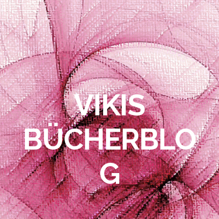
VIKIS
BÜCHERBLO
G