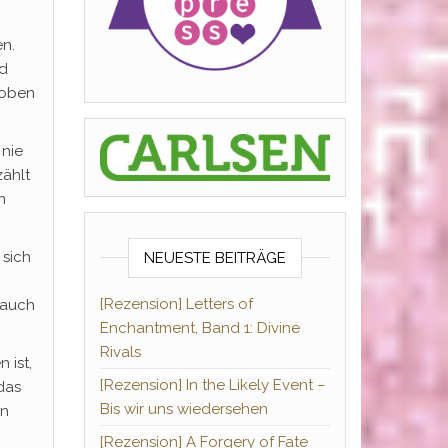
en.
nd
 oben
 nie
zählt
n
 sich
NEUESTE BEITRÄGE
[Rezension] Letters of
 auch
Enchantment, Band 1: Divine
Rivals
 ist,
[Rezension] In the Likely Event –
das
Bis wir uns wiedersehen
nn
[Rezension] A Forgery of Fate