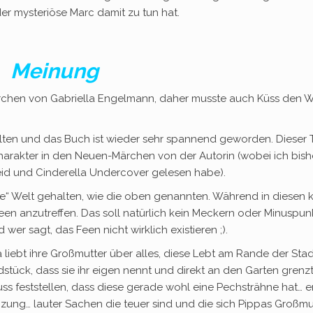
er mysteriöse Marc damit zu tun hat.
Meinung
Märchen von Gabriella Engelmann, daher musste auch Küss den W
halten und das Buch ist wieder sehr spannend geworden. Dieser T
harakter in den Neuen-Märchen von der Autorin (wobei ich bish
Neid und Cinderella Undercover gelesen habe).
le“ Welt gehalten, wie die oben genannten. Während in diesen 
een anzutreffen. Das soll natürlich kein Meckern oder Minuspun
 wer sagt, das Feen nicht wirklich existieren ;).
liebt ihre Großmutter über alles, diese Lebt am Rande der Stad
ück, dass sie ihr eigen nennt und direkt an den Garten grenzt
ss feststellen, dass diese gerade wohl eine Pechsträhne hat… e
izung… lauter Sachen die teuer sind und die sich Pippas Großmu