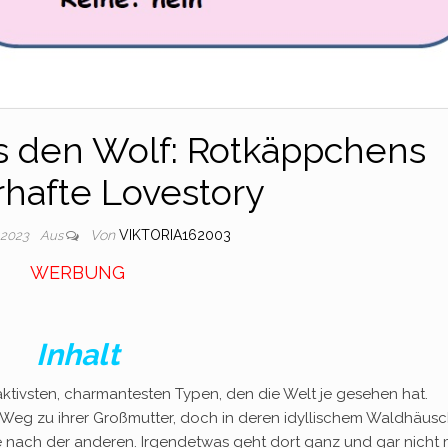
s den Wolf: Rotkäppchens
hafte Lovestory
Von
VIKTORIA162003
 2023
Aus
WERBUNG
Inhalt
traktivsten, charmantesten Typen, den die Welt je gesehen hat.
n Weg zu ihrer Großmutter, doch in deren idyllischem Waldhäus
e nach der anderen. Irgendetwas geht dort ganz und gar nicht 