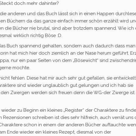
r Steckt doch mehr dahinter?
 die anderen und das Buch lässt sich in einen Happen durchles
den Büchern da das ganze einfach immer schön erzählt wird u
n die Bücher nie brutal, sind aber trotzdem spannend. Wie ich
smal wirklich richtig Böse :D.
 das Buch spannend gehalten, sondern auch dadurch dass man
utorin hat mich hier doch ziemlich an der Nase herum geführt. Er
ippa, nur ein paar Seiten von dem „Bösewicht“ sind zwischendri
 gerne mochte.
cht fehlen. Diese hat mir auch sehr gut gefallen, sie entwickelt
raktere sind wieder unglaublich gut gelungen und ich hab sie
on den Zwergen werden sich freuen denn die WG-der Zwerge ist
eder zu Beginn ein kleines „Register“ der Charaktere zu finden
 Rezensionen schreiben ist dies sehr hilfreich, auch verrät uns 
 Charaktere schon in einem der anderen Bücher auftauchte we
am Ende wieder ein kleines Rezept, diesmal von der