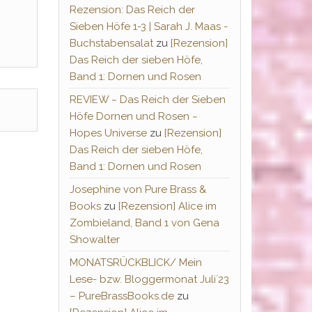
Rezension: Das Reich der
Sieben Höfe 1-3 | Sarah J. Maas -
Buchstabensalat
zu
[Rezension]
Das Reich der sieben Höfe,
Band 1: Dornen und Rosen
REVIEW ~ Das Reich der Sieben
Höfe Dornen und Rosen ~
Hopes Universe
zu
[Rezension]
Das Reich der sieben Höfe,
Band 1: Dornen und Rosen
Josephine von Pure Brass &
Books
zu
[Rezension] Alice im
Zombieland, Band 1 von Gena
Showalter
MONATSRÜCKBLICK/ Mein
Lese- bzw. Bloggermonat Juli´23
– PureBrassBooks.de
zu