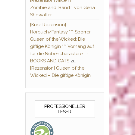
[Rezension] Alice im
Zombieland, Band 1 von Gena
Showalter
[Kurz-Rezension]
Hörbuch/Fantasy *** Sporrer:
Queen of the Wicked: Die
giftige Königin *** Vorhang auf
für die Nebencharaktere... -
BOOKS AND CATS
zu
[Rezension] Queen of the
Wicked – Die giftige Königin
PROFESSIONELLER
LESER