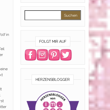
Suchen nach:
olf in
FOLGT MIR AUF
eil
er
keine
kt
HERZENSBLOGGER
t
.
rst
tter