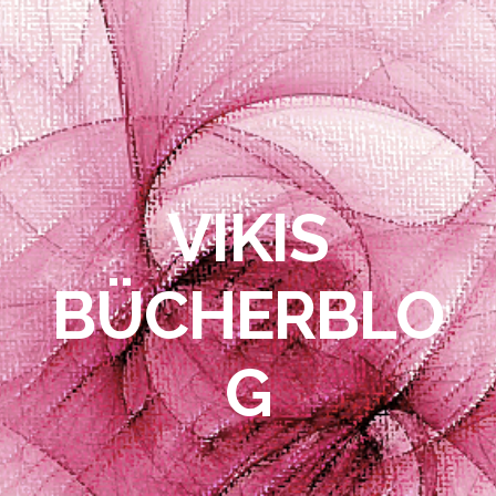
VIKIS
BÜCHERBLO
G