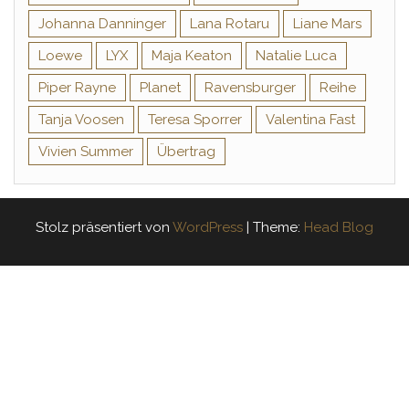
Johanna Danninger
Lana Rotaru
Liane Mars
Loewe
LYX
Maja Keaton
Natalie Luca
Piper Rayne
Planet
Ravensburger
Reihe
Tanja Voosen
Teresa Sporrer
Valentina Fast
Vivien Summer
Übertrag
Stolz präsentiert von
WordPress
|
Theme:
Head Blog